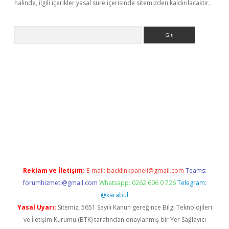
halinde, ilgili içerikler yasal süre içerisinde sitemizden kaldırılacaktır.
Arama
et/
betexper güncel adres
tulipbet giriş
tulipbet güncel giriş
b
Reklam ve İletişim:
E-mail:
backlinkpaneli@gmail.com
Teams:
forumhizmeti@gmail.com
Whatsapp: 0262 606 0 726
Telegram:
@karabul
Yasal Uyarı:
Sitemiz, 5651 Sayılı Kanun gereğince Bilgi Teknolojileri
ve İletişim Kurumu (BTK) tarafından onaylanmış bir Yer Sağlayıcı