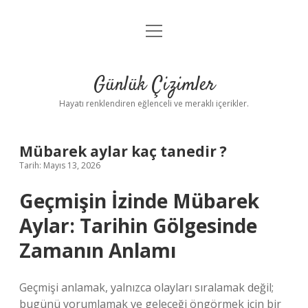
menüyü
Anasayfa
aç
Gizlilik Politikası
Günlük Çizimler
Yasal Uyarı
Hayatı renklendiren eğlenceli ve meraklı içerikler.
Hakkımızda
Mübarek aylar kaç tanedir ?
Tarih: Mayıs 13, 2026
Geçmişin İzinde Mübarek
Aylar: Tarihin Gölgesinde
Zamanın Anlamı
Geçmişi anlamak, yalnızca olayları sıralamak değil;
bugünü yorumlamak ve geleceği öngörmek için bir