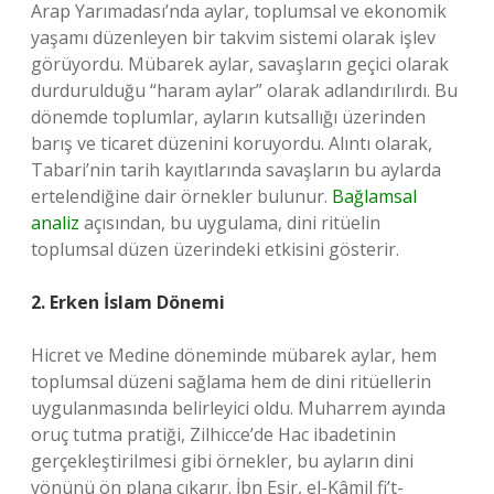
Arap Yarımadası’nda aylar, toplumsal ve ekonomik
yaşamı düzenleyen bir takvim sistemi olarak işlev
görüyordu. Mübarek aylar, savaşların geçici olarak
durdurulduğu “haram aylar” olarak adlandırılırdı. Bu
dönemde toplumlar, ayların kutsallığı üzerinden
barış ve ticaret düzenini koruyordu. Alıntı olarak,
Tabari’nin tarih kayıtlarında savaşların bu aylarda
ertelendiğine dair örnekler bulunur.
Bağlamsal
analiz
açısından, bu uygulama, dini ritüelin
toplumsal düzen üzerindeki etkisini gösterir.
2. Erken İslam Dönemi
Hicret ve Medine döneminde mübarek aylar, hem
toplumsal düzeni sağlama hem de dini ritüellerin
uygulanmasında belirleyici oldu. Muharrem ayında
oruç tutma pratiği, Zilhicce’de Hac ibadetinin
gerçekleştirilmesi gibi örnekler, bu ayların dini
yönünü ön plana çıkarır. İbn Esir, el-Kâmil fi’t-