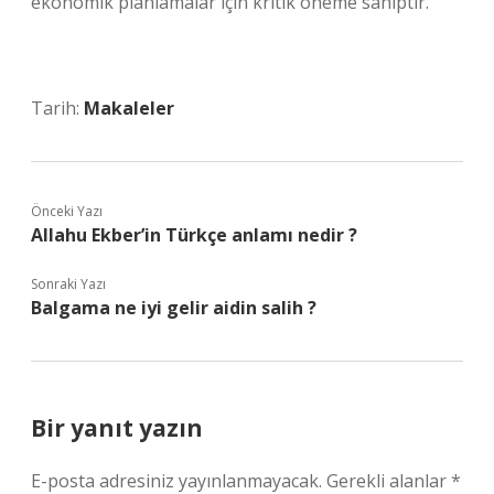
ekonomik planlamalar için kritik öneme sahiptir.
Tarih:
Makaleler
Önceki Yazı
Allahu Ekber’in Türkçe anlamı nedir ?
Sonraki Yazı
Balgama ne iyi gelir aidin salih ?
Bir yanıt yazın
E-posta adresiniz yayınlanmayacak.
Gerekli alanlar
*