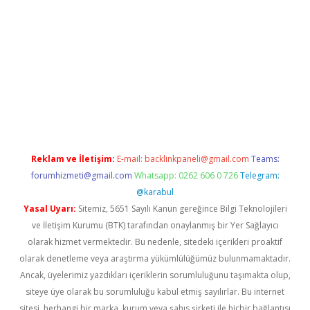
net/
betexper güncel adres
tulipbet giriş
tulipbet güncel giriş
b
Reklam ve İletişim:
E-mail:
backlinkpaneli@gmail.com
Teams:
forumhizmeti@gmail.com
Whatsapp: 0262 606 0 726
Telegram:
@karabul
Yasal Uyarı:
Sitemiz, 5651 Sayılı Kanun gereğince Bilgi Teknolojileri
ve İletişim Kurumu (BTK) tarafından onaylanmış bir Yer Sağlayıcı
olarak hizmet vermektedir. Bu nedenle, sitedeki içerikleri proaktif
olarak denetleme veya araştırma yükümlülüğümüz bulunmamaktadır.
Ancak, üyelerimiz yazdıkları içeriklerin sorumluluğunu taşımakta olup,
siteye üye olarak bu sorumluluğu kabul etmiş sayılırlar. Bu internet
sitesi, herhangi bir marka, kurum veya şahıs şirketi ile hiçbir bağlantısı