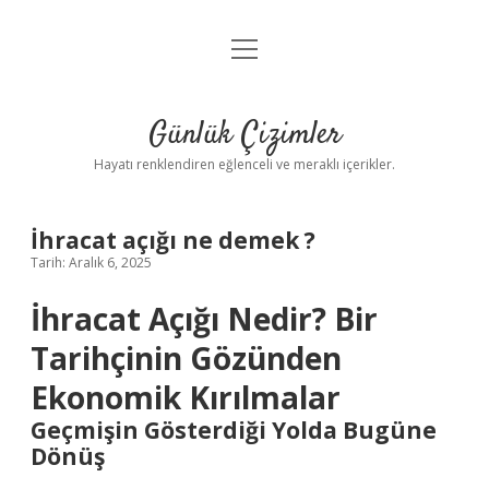
menüyü
Anasayfa
aç
Gizlilik Politikası
Günlük Çizimler
Yasal Uyarı
Hayatı renklendiren eğlenceli ve meraklı içerikler.
Hakkımızda
İhracat açığı ne demek ?
Tarih: Aralık 6, 2025
İhracat Açığı Nedir? Bir
Tarihçinin Gözünden
Ekonomik Kırılmalar
Geçmişin Gösterdiği Yolda Bugüne
Dönüş