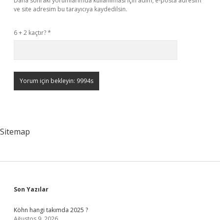
Daha sonraki yorumlarımda kullanılması için adım, e-posta adresim
ve site adresim bu tarayıcıya kaydedilsin.
6 + 2 kaçtır?
*
Sitemap
Sidebar
Son Yazılar
Köhn hangi takımda 2025 ?
Ağustos 9, 2026