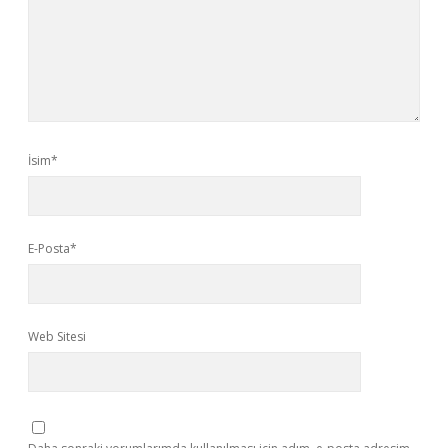
İsim*
E-Posta*
Web Sitesi