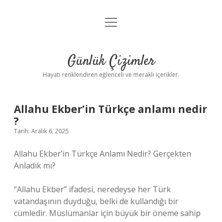
menüyü
Anasayfa
aç
Gizlilik Politikası
Günlük Çizimler
Yasal Uyarı
Hayatı renklendiren eğlenceli ve meraklı içerikler.
Hakkımızda
Allahu Ekber’in Türkçe anlamı nedir
?
Tarih: Aralık 6, 2025
Allahu Ekber’in Türkçe Anlamı Nedir? Gerçekten
Anladık mı?
“Allahu Ekber” ifadesi, neredeyse her Türk
vatandaşının duyduğu, belki de kullandığı bir
cümledir. Müslümanlar için büyük bir öneme sahip