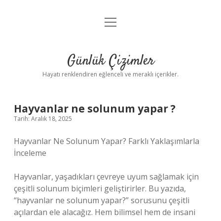
menüyü
Anasayfa
aç
Gizlilik Politikası
Günlük Çizimler
Yasal Uyarı
Hayatı renklendiren eğlenceli ve meraklı içerikler.
Hakkımızda
Hayvanlar ne solunum yapar ?
Tarih: Aralık 18, 2025
Hayvanlar Ne Solunum Yapar? Farklı Yaklaşımlarla
İnceleme
Hayvanlar, yaşadıkları çevreye uyum sağlamak için
çeşitli solunum biçimleri geliştirirler. Bu yazıda,
“hayvanlar ne solunum yapar?” sorusunu çeşitli
açılardan ele alacağız. Hem bilimsel hem de insani