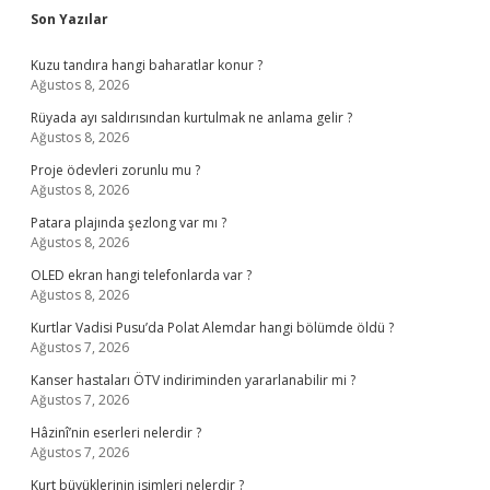
Sidebar
Son Yazılar
Kuzu tandıra hangi baharatlar konur ?
Ağustos 8, 2026
Rüyada ayı saldırısından kurtulmak ne anlama gelir ?
Ağustos 8, 2026
Proje ödevleri zorunlu mu ?
Ağustos 8, 2026
Patara plajında şezlong var mı ?
Ağustos 8, 2026
OLED ekran hangi telefonlarda var ?
Ağustos 8, 2026
Kurtlar Vadisi Pusu’da Polat Alemdar hangi bölümde öldü ?
Ağustos 7, 2026
Kanser hastaları ÖTV indiriminden yararlanabilir mi ?
Ağustos 7, 2026
Hâzinî’nin eserleri nelerdir ?
Ağustos 7, 2026
Kurt büyüklerinin isimleri nelerdir ?