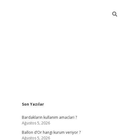
Sidebar
Son Yazılar
elexbet yeni giriş
https://partytimewi
Bardaklarin kullanim amaclari ?
Ağustos 5, 2026
Ballon d’Or hangi kurum veriyor ?
Ağustos 5, 2026