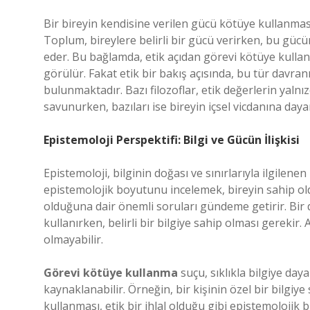
Bir bireyin kendisine verilen gücü kötüye kullanma
Toplum, bireylere belirli bir gücü verirken, bu gücün 
eder. Bu bağlamda, etik açıdan görevi kötüye kullanm
görülür. Fakat etik bir bakış açısında, bu tür davra
bulunmaktadır. Bazı filozoflar, etik değerlerin yalnı
savunurken, bazıları ise bireyin içsel vicdanına day
Epistemoloji Perspektifi: Bilgi ve Gücün İlişkisi
Epistemoloji, bilginin doğası ve sınırlarıyla ilgilene
epistemolojik boyutunu incelemek, bireyin sahip olduğ
olduğuna dair önemli soruları gündeme getirir. Bir d
kullanırken, belirli bir bilgiye sahip olması gerekir.
olmayabilir.
Görevi kötüye kullanma
suçu, sıklıkla bilgiye day
kaynaklanabilir. Örneğin, bir kişinin özel bir bilgiye
kullanması, etik bir ihlal olduğu gibi epistemolojik 