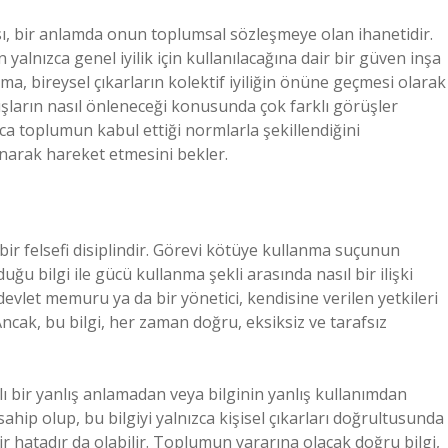
sı, bir anlamda onun toplumsal sözleşmeye olan ihanetidir.
yalnızca genel iyilik için kullanılacağına dair bir güven inşa
a, bireysel çıkarların kolektif iyiliğin önüne geçmesi olarak
nışların nasıl önleneceği konusunda çok farklı görüşler
zca toplumun kabul ettiği normlarla şekillendiğini
anarak hareket etmesini bekler.
n bir felsefi disiplindir. Görevi kötüye kullanma suçunun
u bilgi ile gücü kullanma şekli arasında nasıl bir ilişki
evlet memuru ya da bir yönetici, kendisine verilen yetkileri
 Ancak, bu bilgi, her zaman doğru, eksiksiz ve tarafsız
alı bir yanlış anlamadan veya bilginin yanlış kullanımdan
 sahip olup, bu bilgiyi yalnızca kişisel çıkarları doğrultusunda
bir hatadır da olabilir. Toplumun yararına olacak doğru bilgi,