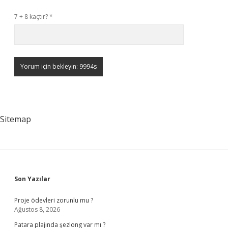
7 + 8 kaçtır?
*
Sitemap
Sidebar
Son Yazılar
Proje ödevleri zorunlu mu ?
Ağustos 8, 2026
Patara plajında şezlong var mı ?