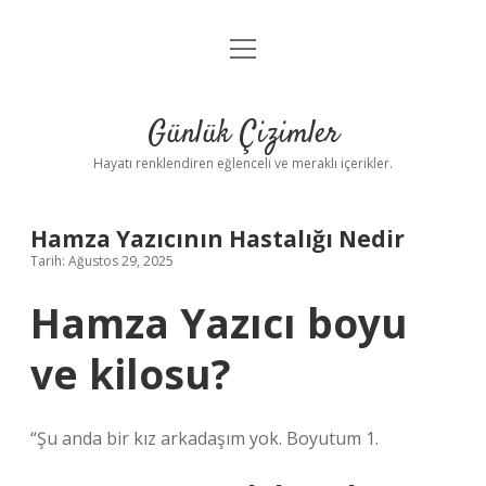
menüyü
Anasayfa
aç
Gizlilik Politikası
Günlük Çizimler
Yasal Uyarı
Hayatı renklendiren eğlenceli ve meraklı içerikler.
Hakkımızda
Hamza Yazıcının Hastalığı Nedir
Tarih: Ağustos 29, 2025
Hamza Yazıcı boyu
ve kilosu?
“Şu anda bir kız arkadaşım yok. Boyutum 1.