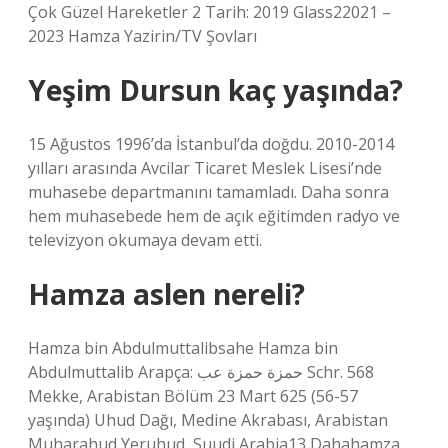
Çok Güzel Hareketler 2 Tarih: 2019 Glass22021 –
2023 Hamza Yazirin/TV Şovları
Yeşim Dursun kaç yaşında?
15 Ağustos 1996’da İstanbul’da doğdu. 2010-2014
yılları arasında Avcilar Ticaret Meslek Lisesi’nde
muhasebe departmanını tamamladı. Daha sonra
hem muhasebede hem de açık eğitimden radyo ve
televizyon okumaya devam etti.
Hamza aslen nereli?
Hamza bin Abdulmuttalibsahe Hamza bin
Abdulmuttalib Arapça: حمزة حمزة عب Schr. 568
Mekke, Arabistan Bölüm 23 Mart 625 (56-57
yaşında) Uhud Dağı, Medine Akrabası, Arabistan
Muharahud Yeruhud, Suudi Arabia13 Dahahamza