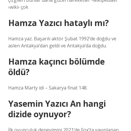
çizgileri bunlar daha güzel hareketler -wikipediavi
›wiki› çok
Hamza Yazıcı hataylı mı?
Hamza yaz. Başarılı aktör Şubat 1992’de doğdu ve
aslen Antakya’dan geldi ve Antakya’da doğdu.
Hamza kaçıncı bölümde
öldü?
Hamza Marty idi – Sakarya finat 148.
Yasemin Yazıcı An hangi
dizide oynuyor?
İlk oyunculuk deneyimini 2021’de Fox’ta yayınlanan