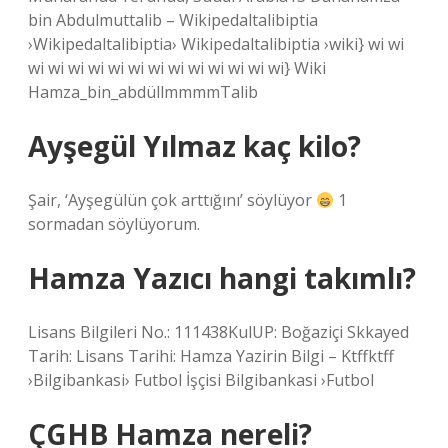
bin Abdulmuttalib – Wikipedaltalibiptia
›Wikipedaltalibiptia› Wikipedaltalibiptia ›wiki} wi wi
wi wi wi wi wi wi wi wi wi wi wi wi wi} Wiki
Hamza_bin_abdüllmmmmTalib
Ayşegül Yılmaz kaç kilo?
Şair, ‘Ayşegülün çok arttığını’ söylüyor
1
sormadan söylüyorum.
Hamza Yazıcı hangi takımlı?
Lisans Bilgileri No.: 111438KulUP: Boğaziçi Skkayed
Tarih: Lisans Tarihi: Hamza Yazirin Bilgi – Ktffktff
›Bilgibankasi› Futbol İşçisi Bilgibankasi ›Futbol
ÇGHB Hamza nereli?