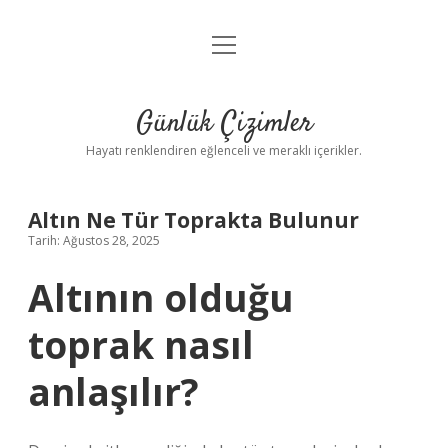
menüyü
Anasayfa
aç
Gizlilik Politikası
Günlük Çizimler
Yasal Uyarı
Hayatı renklendiren eğlenceli ve meraklı içerikler.
Hakkımızda
Altın Ne Tür Toprakta Bulunur
Tarih: Ağustos 28, 2025
Altının olduğu
toprak nasıl
anlaşılır?