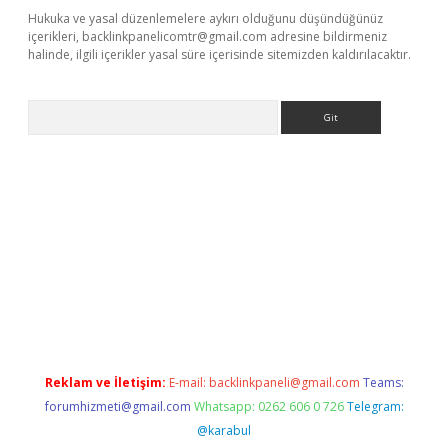
Hukuka ve yasal düzenlemelere aykırı olduğunu düşündüğünüz
içerikleri,
backlinkpanelicomtr@gmail.com
adresine bildirmeniz
halinde, ilgili içerikler yasal süre içerisinde sitemizden kaldırılacaktır.
Arama
betexper güncel adres
tulipbet giriş
tulipbet güncel giriş
bahis
Reklam ve İletişim:
E-mail:
backlinkpaneli@gmail.com
Teams:
forumhizmeti@gmail.com
Whatsapp: 0262 606 0 726
Telegram:
@karabul