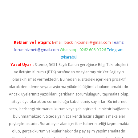
/partytimewishes.net/
betexper güncel adres
tulipbet giriş
tul
Reklam ve İletişim:
E-mail:
backlinkpaneli@gmail.com
Teams:
forumhizmeti@gmail.com
Whatsapp: 0262 606 0 726
Telegram:
@karabul
Yasal Uyarı:
Sitemiz, 5651 Sayılı Kanun gereğince Bilgi Teknolojileri
ve İletişim Kurumu (BTK) tarafından onaylanmış bir Yer Sağlayıcı
olarak hizmet vermektedir. Bu nedenle, sitedeki içerikleri proaktif
olarak denetleme veya araştırma yükümlülüğümüz bulunmamaktadır.
Ancak, üyelerimiz yazdıkları içeriklerin sorumluluğunu taşımakta olup,
siteye üye olarak bu sorumluluğu kabul etmiş sayılırlar. Bu internet
sitesi, herhangi bir marka, kurum veya şahıs şirketi ile hiçbir bağlantısı
bulunmamaktadır. Sitede yalnızca kendi hazırladığımız makaleler
paylaşılmaktadır. Burada yer alan içerikler haber niteliği taşımamakta
olup, gerçek kurum ve kişiler hakkında paylaşım yapılmamaktadır.