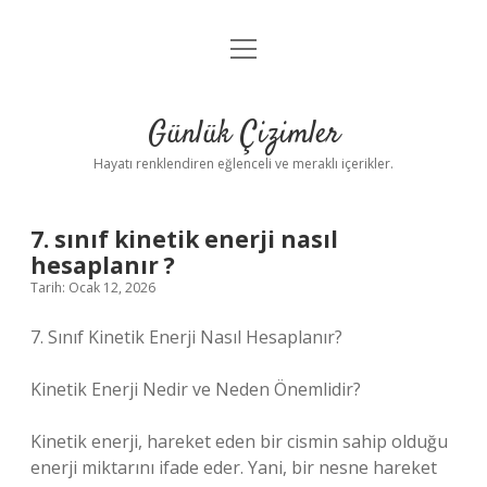
menüyü
Anasayfa
aç
Gizlilik Politikası
Günlük Çizimler
Yasal Uyarı
Hayatı renklendiren eğlenceli ve meraklı içerikler.
Hakkımızda
7. sınıf kinetik enerji nasıl
hesaplanır ?
Tarih: Ocak 12, 2026
7. Sınıf Kinetik Enerji Nasıl Hesaplanır?
Kinetik Enerji Nedir ve Neden Önemlidir?
Kinetik enerji, hareket eden bir cismin sahip olduğu
enerji miktarını ifade eder. Yani, bir nesne hareket