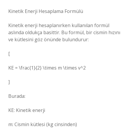
Kinetik Enerji Hesaplama Formülü
Kinetik enerji hesaplanırken kullanılan formül
aslında oldukça basittir. Bu formül, bir cismin hızını
ve kütlesini göz önünde bulundurur:
[
KE = \frac{1}{2} \times m \times v^2
]
Burada:
KE: Kinetik enerji
m: Cismin kütlesi (kg cinsinden)