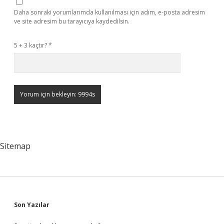
Daha sonraki yorumlarımda kullanılması için adım, e-posta adresim
ve site adresim bu tarayıcıya kaydedilsin.
5 + 3 kaçtır?
*
Sitemap
Sidebar
Son Yazılar