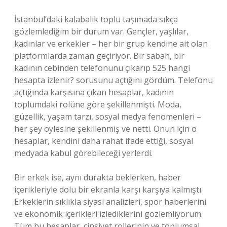
İstanbul’daki kalabalık toplu taşımada sıkça
gözlemlediğim bir durum var. Gençler, yaşlılar,
kadınlar ve erkekler – her bir grup kendine ait olan
platformlarda zaman geçiriyor. Bir sabah, bir
kadının cebinden telefonunu çıkarıp 525 hangi
hesapta izlenir? sorusunu açtığını gördüm. Telefonu
açtığında karşısına çıkan hesaplar, kadının
toplumdaki rolüne göre şekillenmişti. Moda,
güzellik, yaşam tarzı, sosyal medya fenomenleri –
her şey öylesine şekillenmiş ve netti. Onun için o
hesaplar, kendini daha rahat ifade ettiği, sosyal
medyada kabul görebileceği yerlerdi.
Bir erkek ise, aynı durakta beklerken, haber
içerikleriyle dolu bir ekranla karşı karşıya kalmıştı.
Erkeklerin sıklıkla siyasi analizleri, spor haberlerini
ve ekonomik içerikleri izlediklerini gözlemliyorum.
Tüm bu hesaplar, cinsiyet rollerinin ve toplumsal