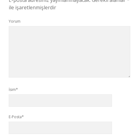
E-posta adresiniz yayınlanmayacak.
Gerekli alanlar
*
ile işaretlenmişlerdir
Yorum
İsim*
E-Posta*