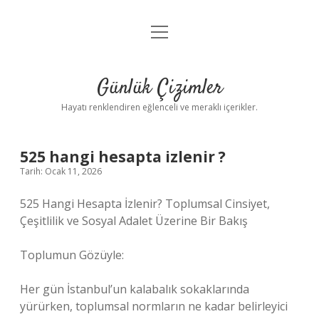
menüyü
Anasayfa
aç
Gizlilik Politikası
Günlük Çizimler
Yasal Uyarı
Hayatı renklendiren eğlenceli ve meraklı içerikler.
Hakkımızda
525 hangi hesapta izlenir ?
Tarih: Ocak 11, 2026
525 Hangi Hesapta İzlenir? Toplumsal Cinsiyet,
Çeşitlilik ve Sosyal Adalet Üzerine Bir Bakış
Toplumun Gözüyle:
Her gün İstanbul’un kalabalık sokaklarında
yürürken, toplumsal normların ne kadar belirleyici