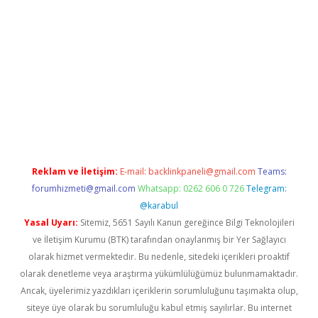
s.net/
betexper güncel adres
tulipbet giriş
tulipbet güncel giri
Reklam ve İletişim:
E-mail:
backlinkpaneli@gmail.com
Teams:
forumhizmeti@gmail.com
Whatsapp: 0262 606 0 726
Telegram:
@karabul
Yasal Uyarı:
Sitemiz, 5651 Sayılı Kanun gereğince Bilgi Teknolojileri
ve İletişim Kurumu (BTK) tarafından onaylanmış bir Yer Sağlayıcı
olarak hizmet vermektedir. Bu nedenle, sitedeki içerikleri proaktif
olarak denetleme veya araştırma yükümlülüğümüz bulunmamaktadır.
Ancak, üyelerimiz yazdıkları içeriklerin sorumluluğunu taşımakta olup,
siteye üye olarak bu sorumluluğu kabul etmiş sayılırlar. Bu internet