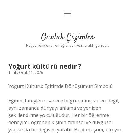
menüyü
Anasayfa
aç
Gizlilik Politikası
Günlük Çizimler
Yasal Uyarı
Hayatı renklendiren eğlenceli ve meraklı içerikler.
Hakkımızda
Yoğurt kültürü nedir ?
Tarih: Ocak 11, 2026
Yoğurt Kültürü: Eğitimde Dönüşümün Simbolü
Eğitim, bireylerin sadece bilgi edinme süreci değil,
aynı zamanda dünyayı anlama ve yeniden
şekillendirme yolculuğudur. Her bir öğrenme
deneyimi, öğrenen kişinin zihinsel ve duygusal
yapısında bir değişim yaratır. Bu dönüşüm, bireyin