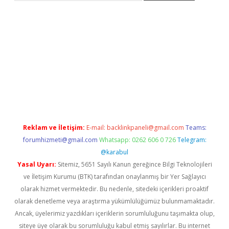
et/
betexper güncel adres
tulipbet giriş
tulipbet güncel giriş
ba
Reklam ve İletişim:
E-mail:
backlinkpaneli@gmail.com
Teams:
forumhizmeti@gmail.com
Whatsapp: 0262 606 0 726
Telegram:
@karabul
Yasal Uyarı:
Sitemiz, 5651 Sayılı Kanun gereğince Bilgi Teknolojileri
ve İletişim Kurumu (BTK) tarafından onaylanmış bir Yer Sağlayıcı
olarak hizmet vermektedir. Bu nedenle, sitedeki içerikleri proaktif
olarak denetleme veya araştırma yükümlülüğümüz bulunmamaktadır.
Ancak, üyelerimiz yazdıkları içeriklerin sorumluluğunu taşımakta olup,
siteye üye olarak bu sorumluluğu kabul etmiş sayılırlar. Bu internet