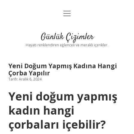
menüyü
Anasayfa
aç
Gizlilik Politikası
Günlük Çizimler
Yasal Uyarı
Hayatı renklendiren eğlenceli ve meraklı içerikler.
Hakkımızda
Yeni Doğum Yapmış Kadına Hangi
Çorba Yapılır
Tarih: Aralık 6, 2024
Yeni doğum yapmış
kadın hangi
çorbaları içebilir?