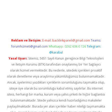
etexper güncel adres
tulipbet giriş
tulipbet güncel giriş
bahis 
Reklam ve İletişim:
E-mail:
backlinkpaneli@gmail.com
Teams:
forumhizmeti@gmail.com
Whatsapp: 0262 606 0 726
Telegram:
@karabul
Yasal Uyarı:
Sitemiz, 5651 Sayılı Kanun gereğince Bilgi Teknolojileri
ve İletişim Kurumu (BTK) tarafından onaylanmış bir Yer Sağlayıcı
olarak hizmet vermektedir. Bu nedenle, sitedeki içerikleri proaktif
olarak denetleme veya araştırma yükümlülüğümüz bulunmamaktadır.
Ancak, üyelerimiz yazdıkları içeriklerin sorumluluğunu taşımakta olup,
siteye üye olarak bu sorumluluğu kabul etmiş sayılırlar. Bu internet
sitesi, herhangi bir marka, kurum veya şahıs şirketi ile hiçbir bağlantısı
bulunmamaktadır. Sitede yalnızca kendi hazırladığımız makaleler
paylaşılmaktadır. Burada yer alan içerikler haber niteliği taşımamakta