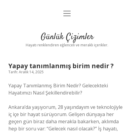
menüyü
Anasayfa
aç
Gizlilik Politikası
Günlük Çizimler
Yasal Uyarı
Hayatı renklendiren eğlenceli ve meraklı içerikler.
Hakkımızda
Yapay tanımlanmış birim nedir ?
Tarih: Aralık 14, 2025
Yapay Tanımlanmış Birim Nedir? Gelecekteki
Hayatımızı Nasıl Şekillendirebilir?
Ankara’da yaşıyorum, 28 yaşındayım ve teknolojiyle
iç içe bir hayat sürüyorum. Gelişen dünyaya her
geçen gün biraz daha merakla bakarken, aklımda
hep bir soru var: “Gelecek nasıl olacak?” İş hayatı,