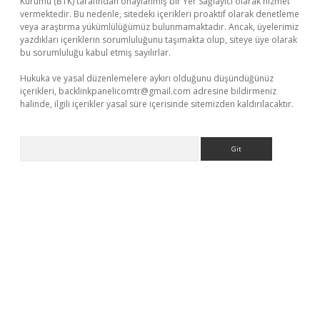
Kurumu (BTK) tarafından onaylanmış bir Yer Sağlayıcı olarak hizmet
vermektedir. Bu nedenle, sitedeki içerikleri proaktif olarak denetleme
veya araştırma yükümlülüğümüz bulunmamaktadır. Ancak, üyelerimiz
yazdıkları içeriklerin sorumluluğunu taşımakta olup, siteye üye olarak
bu sorumluluğu kabul etmiş sayılırlar.
Hukuka ve yasal düzenlemelere aykırı olduğunu düşündüğünüz
içerikleri,
backlinkpanelicomtr@gmail.com
adresine bildirmeniz
halinde, ilgili içerikler yasal süre içerisinde sitemizden kaldırılacaktır.
Arama
betexper güncel adres
tulipbet giriş
tulipbet güncel giriş
bahis