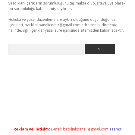
yazdıkları içeriklerin sorumluluğunu taşımakta olup, siteye üye olarak
bu sorumluluğu kabul etmiş sayılırlar.
Hukuka ve yasal düzenlemelere aykırı olduğunu düşündüğünüz
içerikleri,
backlinkpanelicomtr@gmail.com
adresine bildirmeniz
halinde, ilgili içerikler yasal süre içerisinde sitemizden kaldırılacaktır.
Arama
texper güncel adres
tulipbet giriş
tulipbet güncel giriş
bahis s
Reklam ve İletişim:
E-mail:
backlinkpaneli@gmail.com
Teams: