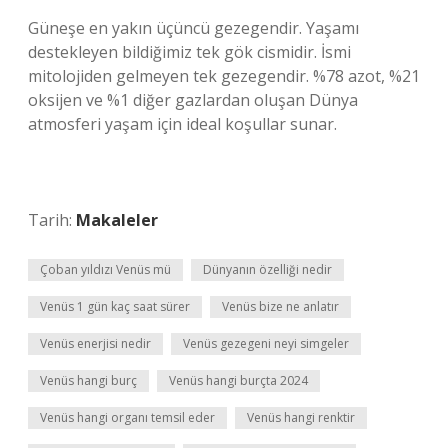
Güneşe en yakın üçüncü gezegendir. Yaşamı
destekleyen bildiğimiz tek gök cismidir. İsmi
mitolojiden gelmeyen tek gezegendir. %78 azot, %21
oksijen ve %1 diğer gazlardan oluşan Dünya
atmosferi yaşam için ideal koşullar sunar.
Tarih:
Makaleler
Çoban yıldızı Venüs mü
Dünyanın özelliği nedir
Venüs 1 gün kaç saat sürer
Venüs bize ne anlatır
Venüs enerjisi nedir
Venüs gezegeni neyi simgeler
Venüs hangi burç
Venüs hangi burçta 2024
Venüs hangi organı temsil eder
Venüs hangi renktir