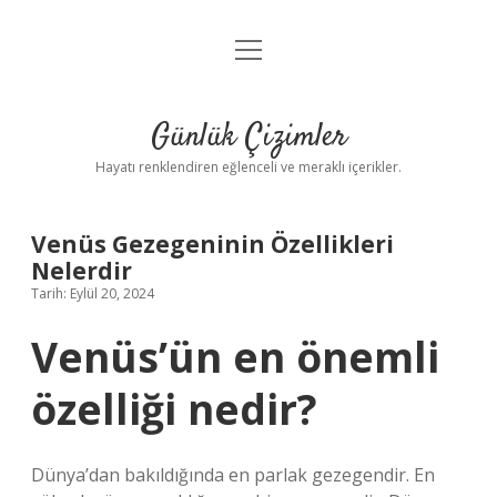
menüyü
Anasayfa
aç
Gizlilik Politikası
Günlük Çizimler
Yasal Uyarı
Hayatı renklendiren eğlenceli ve meraklı içerikler.
Hakkımızda
Venüs Gezegeninin Özellikleri
Nelerdir
Tarih: Eylül 20, 2024
Venüs’ün en önemli
özelliği nedir?
Dünya’dan bakıldığında en parlak gezegendir. En