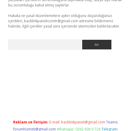
bu sorumluluğu kabul etmiş sayılırlar.
Hukuka ve yasal düzenlemelere aykırı olduğunu düşündüğünüz
içerikleri,
backlinkpanelicomtr@gmail.com
adresine bildirmeniz
halinde, ilgili içerikler yasal süre içerisinde sitemizden kaldırılacaktır.
Arama
s.net/
betexper güncel adres
tulipbet giriş
tulipbet güncel gir
Reklam ve İletişim:
E-mail:
backlinkpaneli@gmail.com
Teams:
forumhizmeti@gmail.com
Whatsapp: 0262 606 0 726
Telegram: