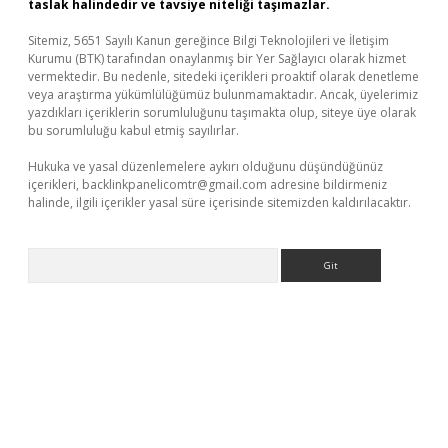
taslak halindedir ve tavsiye niteliği taşımazlar.
Sitemiz, 5651 Sayılı Kanun gereğince Bilgi Teknolojileri ve İletişim
Kurumu (BTK) tarafından onaylanmış bir Yer Sağlayıcı olarak hizmet
vermektedir. Bu nedenle, sitedeki içerikleri proaktif olarak denetleme
veya araştırma yükümlülüğümüz bulunmamaktadır. Ancak, üyelerimiz
yazdıkları içeriklerin sorumluluğunu taşımakta olup, siteye üye olarak
bu sorumluluğu kabul etmiş sayılırlar.
Hukuka ve yasal düzenlemelere aykırı olduğunu düşündüğünüz
içerikleri,
backlinkpanelicomtr@gmail.com
adresine bildirmeniz
halinde, ilgili içerikler yasal süre içerisinde sitemizden kaldırılacaktır.
Arama
/
betexper güncel adres
tulipbet giriş
tulipbet güncel giriş
bahi