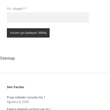
10 - 4 kaçtır?
*
Sitemap
Sidebar
Son Yazılar
Proje ödevleri zorunlu mu ?
Ağustos 8, 2026
Patara plajında şezlong var mı ?