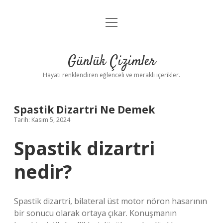
menüyü
Anasayfa
aç
Gizlilik Politikası
Günlük Çizimler
Yasal Uyarı
Hayatı renklendiren eğlenceli ve meraklı içerikler.
Hakkımızda
Spastik Dizartri Ne Demek
Tarih: Kasım 5, 2024
Spastik dizartri
nedir?
Spastik dizartri, bilateral üst motor nöron hasarının
bir sonucu olarak ortaya çıkar. Konuşmanın