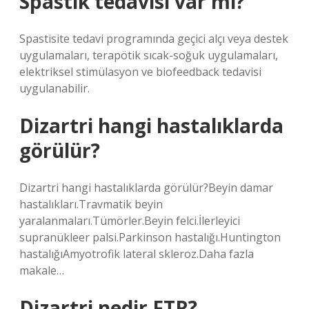
Spastik tedavisi var mı?
Spastisite tedavi programında geçici alçı veya destek
uygulamaları, terapötik sıcak-soğuk uygulamaları,
elektriksel stimülasyon ve biofeedback tedavisi
uygulanabilir.
Dizartri hangi hastalıklarda
görülür?
Dizartri hangi hastalıklarda görülür?Beyin damar
hastalıkları.Travmatik beyin
yaralanmaları.Tümörler.Beyin felci.İlerleyici
supranükleer palsi.Parkinson hastalığı.Huntington
hastalığıAmyotrofik lateral skleroz.Daha fazla
makale…
Dizartri nedir FTR?