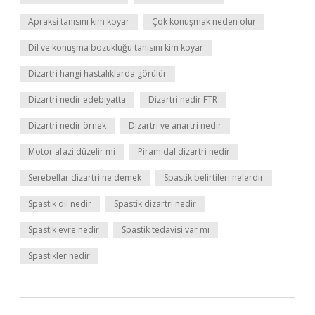
Apraksi tanısını kim koyar
Çok konuşmak neden olur
Dil ve konuşma bozukluğu tanısını kim koyar
Dizartri hangi hastalıklarda görülür
Dizartri nedir edebiyatta
Dizartri nedir FTR
Dizartri nedir örnek
Dizartri ve anartri nedir
Motor afazi düzelir mi
Piramidal dizartri nedir
Serebellar dizartri ne demek
Spastik belirtileri nelerdir
Spastik dil nedir
Spastik dizartri nedir
Spastik evre nedir
Spastik tedavisi var mı
Spastikler nedir