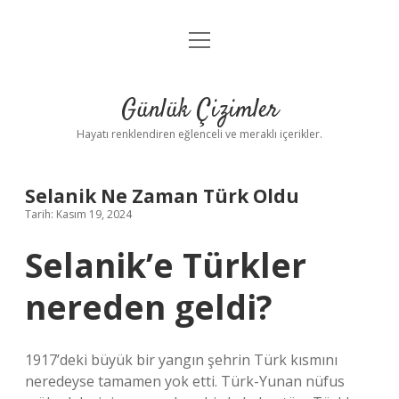
menüyü
Anasayfa
aç
Gizlilik Politikası
Günlük Çizimler
Yasal Uyarı
Hayatı renklendiren eğlenceli ve meraklı içerikler.
Hakkımızda
Selanik Ne Zaman Türk Oldu
Tarih: Kasım 19, 2024
Selanik’e Türkler
nereden geldi?
1917’deki büyük bir yangın şehrin Türk kısmını
neredeyse tamamen yok etti. Türk-Yunan nüfus