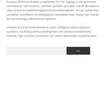
Kurumu (BTK) tarafından onaylanmış bir Yer Sağlayıcı olarak hizmet
vermektedir. Bu nedenle, sitedeki içerikleri proaktif olarak denetleme
veya araştırma yükümlülüğümüz bulunmamaktadır. Ancak, üyelerimiz
yazdıkları içeriklerin sorumluluğunu taşımakta olup, siteye üye olarak
bu sorumluluğu kabul etmiş sayılırlar.
Hukuka ve yasal düzenlemelere aykırı olduğunu düşündüğünüz
içerikleri,
backlinkpanelicomtr@gmail.com
adresine bildirmeniz
halinde, ilgili içerikler yasal süre içerisinde sitemizden kaldırılacaktır.
Arama
/
betexper güncel adres
tulipbet giriş
tulipbet güncel giriş
bahi