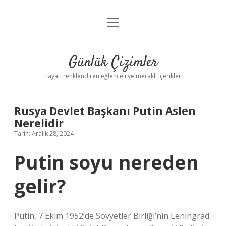
menüyü
Anasayfa
aç
Gizlilik Politikası
Günlük Çizimler
Yasal Uyarı
Hayatı renklendiren eğlenceli ve meraklı içerikler.
Hakkımızda
Rusya Devlet Başkanı Putin Aslen
Nerelidir
Tarih: Aralık 28, 2024
Putin soyu nereden
gelir?
Putin, 7 Ekim 1952’de Sovyetler Birliği’nin Leningrad