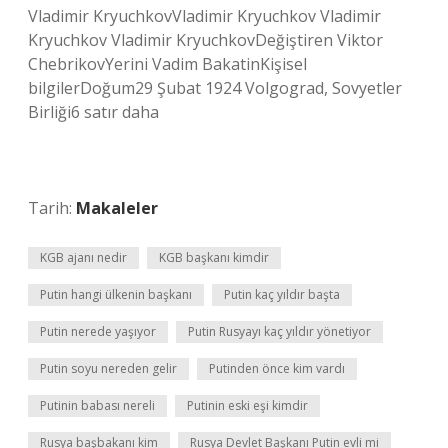
Vladimir KryuchkovVladimir Kryuchkov Vladimir
Kryuchkov Vladimir KryuchkovDeğiştiren Viktor
ChebrikovYerini Vadim BakatinKişisel
bilgilerDoğum29 Şubat 1924 Volgograd, Sovyetler
Birliği6 satır daha
Tarih:
Makaleler
KGB ajanı nedir
KGB başkanı kimdir
Putin hangi ülkenin başkanı
Putin kaç yıldır başta
Putin nerede yaşıyor
Putin Rusyayı kaç yıldır yönetiyor
Putin soyu nereden gelir
Putinden önce kim vardı
Putinin babası nereli
Putinin eski eşi kimdir
Rusya başbakanı kim
Rusya Devlet Başkanı Putin evli mi