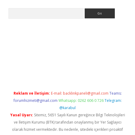
Arama
/
betexper güncel adres
tulipbet giriş
tulipbet güncel giriş
bah
Reklam ve İletişim:
E-mail:
backlinkpaneli@gmail.com
Teams:
forumhizmeti@gmail.com
Whatsapp: 0262 606 0 726
Telegram:
@karabul
Yasal Uyarı:
Sitemiz, 5651 Sayılı Kanun gereğince Bilgi Teknolojileri
ve İletişim Kurumu (BTK) tarafından onaylanmış bir Yer Sağlayıcı
olarak hizmet vermektedir. Bu nedenle, sitedeki içerikleri proaktif