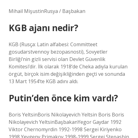
Mihail MişustinRusya / Başbakan
KGB ajanı nedir?
KGB (Rusça: Latin alfabesi: Committeet
gosudarstvennoy bezopasnosti), Sovyetler
Birliği’nin gizli servisi olan Devlet Güvenlik
Komitesi’dir. İlk olarak 1918’de Cheka adıyla kurulan
örgüt, birçok isim değişikliğinden geçti ve sonunda
13 Mart 1954’te KGB adını aldı.
Putin’den önce kim vardı?
Boris YeltsinBoris Nikolayevich Yeltsin Boris Boris
Nikolayevich YeltsinBaşbakanYegor Gaydar 1992
Viktor Chernomyrdin 1992-1998 Sergei Kiriyenko
1998 Yevgeny Primakov 1998-1999 Sergei Stepashin