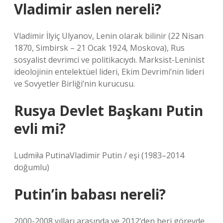
Vladimir aslen nereli?
Vladimir İlyiç Ulyanov, Lenin olarak bilinir (22 Nisan
1870, Simbirsk – 21 Ocak 1924, Moskova), Rus
sosyalist devrimci ve politikacıydı. Marksist-Leninist
ideolojinin entelektüel lideri, Ekim Devrimi’nin lideri
ve Sovyetler Birliği’nin kurucusu.
Rusya Devlet Başkanı Putin
evli mi?
Ludmiła PutinaVladimir Putin / eşi (1983–2014
doğumlu)
Putin’in babası nereli?
2000-2008 yılları arasında ve 2012’den beri görevde