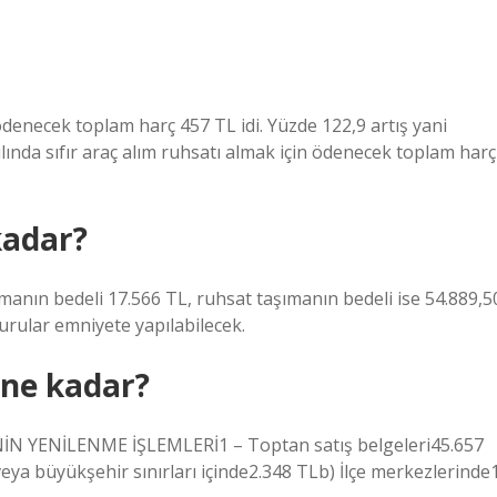
 ödenecek toplam harç 457 TL idi. Yüzde 122,9 artış yani
lında sıfır araç alım ruhsatı almak için ödenecek toplam harç
kadar?
manın bedeli 17.566 TL, ruhsat taşımanın bedeli ise 54.889,5
vurular emniyete yapılabilecek.
 ne kadar?
N YENİLENME İŞLEMLERİ1 – Toptan satış belgeleri45.657
eya büyükşehir sınırları içinde2.348 TLb) İlçe merkezlerinde1