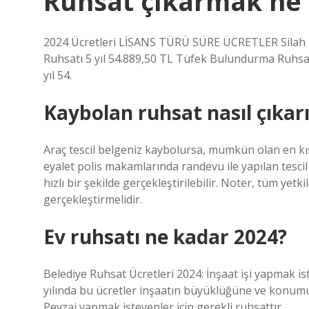
Ruhsat çıkarmak ne 
2024 Ücretleri LİSANS TÜRÜ SÜRE ÜCRETLER Silah B
Ruhsatı 5 yıl 54.889,50 TL Tüfek Bulundurma Ruhsatı
yıl 54.
Kaybolan ruhsat nasıl çıkarı
Araç tescil belgeniz kaybolursa, mümkün olan en k
eyalet polis makamlarında randevu ile yapılan tescil
hızlı bir şekilde gerçekleştirilebilir. Noter, tüm yet
gerçekleştirmelidir.
Ev ruhsatı ne kadar 2024?
Belediye Ruhsat Ücretleri 2024: İnşaat işi yapmak is
yılında bu ücretler inşaatın büyüklüğüne ve konumu
Peyzaj yapmak isteyenler için gerekli ruhsattır.