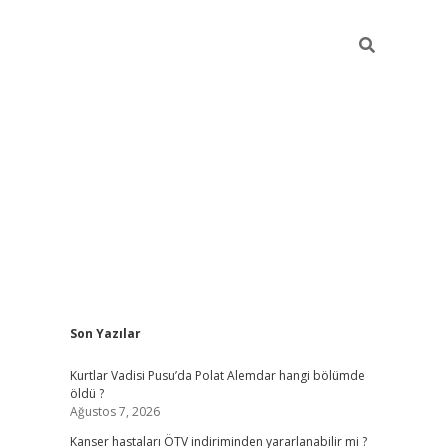
Sidebar
Son Yazılar
elexbet yeni giriş
https://partytimewishes.net/
bet
Kurtlar Vadisi Pusu’da Polat Alemdar hangi bölümde
öldü ?
Ağustos 7, 2026
Kanser hastaları ÖTV indiriminden yararlanabilir mi ?