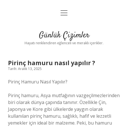
menüyü
Anasayfa
aç
Gizlilik Politikası
Günlük Çizimler
Yasal Uyarı
Hayatı renklendiren eğlenceli ve meraklı içerikler.
Hakkımızda
Pirinç hamuru nasıl yapılır ?
Tarih: Aralık 13, 2025
Pirinç Hamuru Nasıl Yapılır?
Pirinç hamuru, Asya mutfağının vazgeçilmezlerinden
biri olarak dünya çapında tanınır. Özellikle Çin,
Japonya ve Kore gibi ülkelerde yaygın olarak
kullanılan pirinç hamuru, sağlıklı, hafif ve lezzetli
yemekler için ideal bir malzeme. Peki, bu hamuru