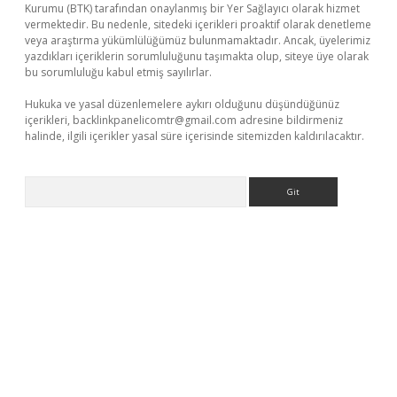
Kurumu (BTK) tarafından onaylanmış bir Yer Sağlayıcı olarak hizmet
vermektedir. Bu nedenle, sitedeki içerikleri proaktif olarak denetleme
veya araştırma yükümlülüğümüz bulunmamaktadır. Ancak, üyelerimiz
yazdıkları içeriklerin sorumluluğunu taşımakta olup, siteye üye olarak
bu sorumluluğu kabul etmiş sayılırlar.
Hukuka ve yasal düzenlemelere aykırı olduğunu düşündüğünüz
içerikleri,
backlinkpanelicomtr@gmail.com
adresine bildirmeniz
halinde, ilgili içerikler yasal süre içerisinde sitemizden kaldırılacaktır.
Arama
et/
betexper güncel adres
tulipbet giriş
tulipbet güncel giriş
ba