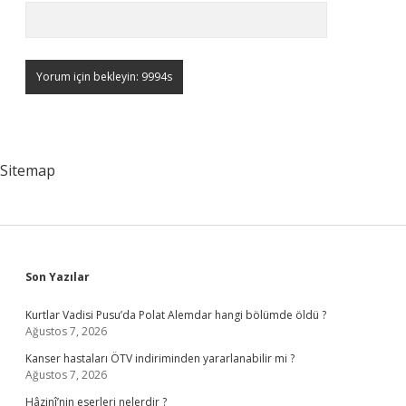
Sitemap
Sidebar
Son Yazılar
Kurtlar Vadisi Pusu’da Polat Alemdar hangi bölümde öldü ?
Ağustos 7, 2026
Kanser hastaları ÖTV indiriminden yararlanabilir mi ?
Ağustos 7, 2026
Hâzinî’nin eserleri nelerdir ?