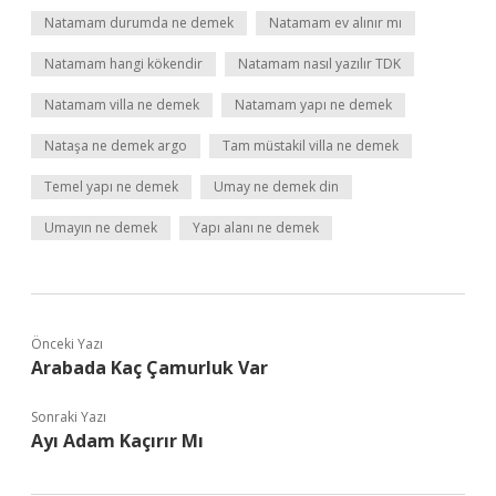
Natamam durumda ne demek
Natamam ev alınır mı
Natamam hangi kökendir
Natamam nasıl yazılır TDK
Natamam villa ne demek
Natamam yapı ne demek
Nataşa ne demek argo
Tam müstakil villa ne demek
Temel yapı ne demek
Umay ne demek din
Umayın ne demek
Yapı alanı ne demek
Önceki Yazı
Arabada Kaç Çamurluk Var
Sonraki Yazı
Ayı Adam Kaçırır Mı