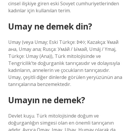
cinsel ilişkiye giren eski Sovyet cumhuriyetlerinden
kadınlar için kullanılan terim.
Umay ne demek din?
Umay (veya Umay; Eski Türkçe: 𐰆𐰢𐰖; Kazakça: Ұмай
aна, Umay ana; Rusça: Ума́й / Ымай, Umáj / Ymaj,
Türkçe: Umay (Ana)), Türk mitolojisinde ve
Tengricilik’te doğurganlık tanrıçasıdır ve dolayısıyla
kadınların, annelerin ve çocukların tanrıçasıdır.
Umay, çeşitli diğer dinlerde görülen yeryüzünün ana
tanrıçalarına benzemektedir.
Umayın ne demek?
Devlet kuşu. Türk mitolojisinde doğum ve
doğurganlığın simgesi olan en önemli tanrıçanın
adıdır. Ayrıca Omay, Imay, Ubay, Humay olarak da