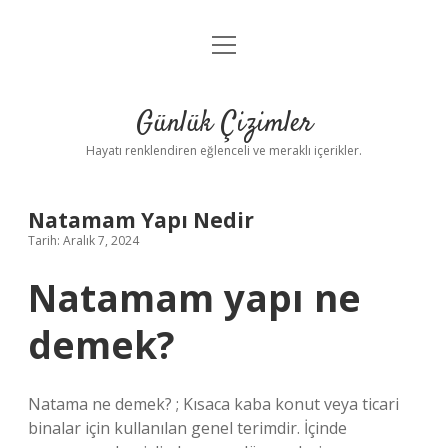
menüyü
Anasayfa
aç
Gizlilik Politikası
Günlük Çizimler
Yasal Uyarı
Hayatı renklendiren eğlenceli ve meraklı içerikler.
Hakkımızda
Natamam Yapı Nedir
Tarih: Aralık 7, 2024
Natamam yapı ne
demek?
Natama ne demek? ; Kısaca kaba konut veya ticari
binalar için kullanılan genel terimdir. İçinde