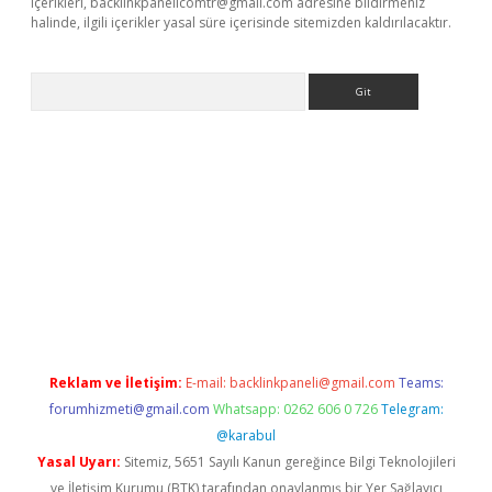
içerikleri,
backlinkpanelicomtr@gmail.com
adresine bildirmeniz
halinde, ilgili içerikler yasal süre içerisinde sitemizden kaldırılacaktır.
Arama
ewishes.net/
betexper güncel adres
tulipbet giriş
tulipbet günc
Reklam ve İletişim:
E-mail:
backlinkpaneli@gmail.com
Teams:
forumhizmeti@gmail.com
Whatsapp: 0262 606 0 726
Telegram:
@karabul
Yasal Uyarı:
Sitemiz, 5651 Sayılı Kanun gereğince Bilgi Teknolojileri
ve İletişim Kurumu (BTK) tarafından onaylanmış bir Yer Sağlayıcı