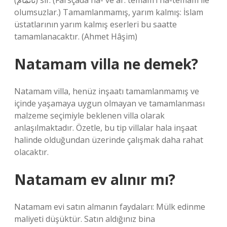
(ﻧﺎﺗﻤﺎﻡ) sıf. (Farsçada nā- ve ar. temām’ı nā-temām ile
olumsuzlar.) Tamamlanmamış, yarım kalmış: İslam
üstatlarının yarım kalmış eserleri bu saatte
tamamlanacaktır. (Ahmet Hâşim)
Natamam villa ne demek?
Natamam villa, henüz inşaatı tamamlanmamış ve
içinde yaşamaya uygun olmayan ve tamamlanması
malzeme seçimiyle beklenen villa olarak
anlaşılmaktadır. Özetle, bu tip villalar hala inşaat
halinde olduğundan üzerinde çalışmak daha rahat
olacaktır.
Natamam ev alınır mı?
Natamam evi satın almanın faydaları: Mülk edinme
maliyeti düşüktür. Satın aldığınız bina