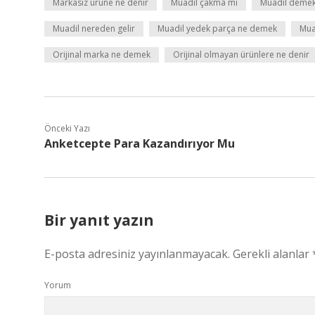
Markasız ürüne ne denir
Muadil çakma mı
Muadil demek
Muadil nereden gelir
Muadil yedek parça ne demek
Muad
Orijinal marka ne demek
Orijinal olmayan ürünlere ne denir
Önceki Yazı
Anketcepte Para Kazandırıyor Mu
Bir yanıt yazın
E-posta adresiniz yayınlanmayacak.
Gerekli alanlar
Yorum