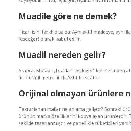
söyleyebiliriz. Bu, eşdeğer, eşanlamlıların anlamının
Muadile göre ne demek?
Ticari isim farklı olsa da; Aynı aktif maddeye, aynı i
“eşdeğer) olarak kabul edilir.
Muadil nereden gelir?
Arapça, Muˁādil مادِل’dan “eşdeğer” kelimesinden atıfta bulunur. Arapça bu kelime ˁadala عَدلَ “eşdeğer, dengeli”
fiil mufāˁil metre iii idi. Aktif fiil sıfattır.
Orijinal olmayan ürünlere n
Tekrarlanan mallar ne anlama geliyor? Sonraki ürünle
ürünün marka özelliklerini kopyalayan ürünlerdir. T
şekilde tasarlanmıştır ve genellikle tüketicileri yanıltı