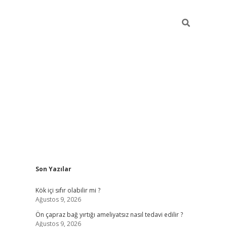
Sidebar
Son Yazılar
elexbet yeni giriş
https://partytimewishes.ne
Kök içi sıfır olabilir mi ?
Ağustos 9, 2026
Ön çapraz bağ yırtığı ameliyatsız nasıl tedavi edilir ?
Ağustos 9, 2026