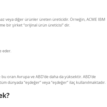
 cihaz veya diğer ürünler üreten üreticidir. Örneğin, ACME IBM
 bir şirket “orijinal ürün üreticisi” dir.
e eder.
r ve bu oran Avrupa ve ABD’de daha da yüksektir. ABD’de
e tüm dünyada “eşdeğer” veya “eşdeğer” ilaç kullanılmaktadır.
ek?