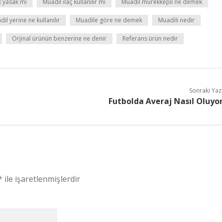
 yasak mı
Muadil ilaç kullanılır mı
Muadil mürekkepli ne demek
il yerine ne kullanılır
Muadile göre ne demek
Muadili nedir
Orjinal ürünün benzerine ne denir
Referans ürün nedir
Sonraki Yaz
Futbolda Averaj Nasıl Oluyo
*
ile işaretlenmişlerdir