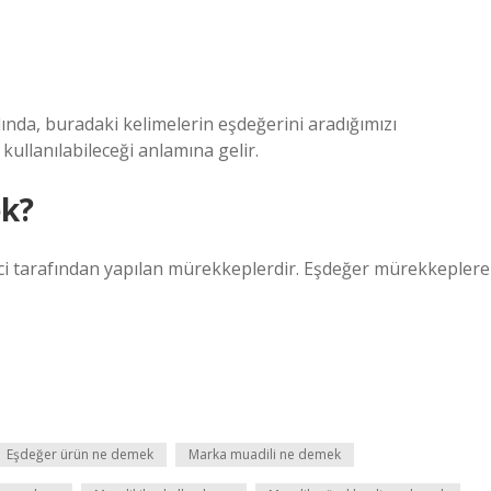
lında, buradaki kelimelerin eşdeğerini aradığımızı
 kullanılabileceği anlamına gelir.
ek?
ici tarafından yapılan mürekkeplerdir. Eşdeğer mürekkeplere
Eşdeğer ürün ne demek
Marka muadili ne demek