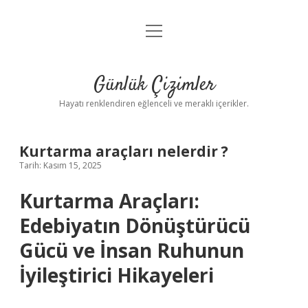
menüyü
Anasayfa
aç
Gizlilik Politikası
Günlük Çizimler
Yasal Uyarı
Hayatı renklendiren eğlenceli ve meraklı içerikler.
Hakkımızda
Kurtarma araçları nelerdir ?
Tarih: Kasım 15, 2025
Kurtarma Araçları:
Edebiyatın Dönüştürücü
Gücü ve İnsan Ruhunun
İyileştirici Hikayeleri