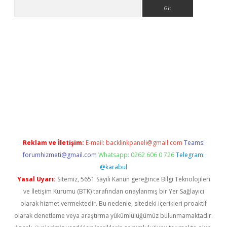
Arama
.net/
betexper güncel adres
tulipbet giriş
tulipbet güncel giriş
Reklam ve İletişim:
E-mail:
backlinkpaneli@gmail.com
Teams:
forumhizmeti@gmail.com
Whatsapp: 0262 606 0 726
Telegram:
@karabul
Yasal Uyarı:
Sitemiz, 5651 Sayılı Kanun gereğince Bilgi Teknolojileri
ve İletişim Kurumu (BTK) tarafından onaylanmış bir Yer Sağlayıcı
olarak hizmet vermektedir. Bu nedenle, sitedeki içerikleri proaktif
olarak denetleme veya araştırma yükümlülüğümüz bulunmamaktadır.