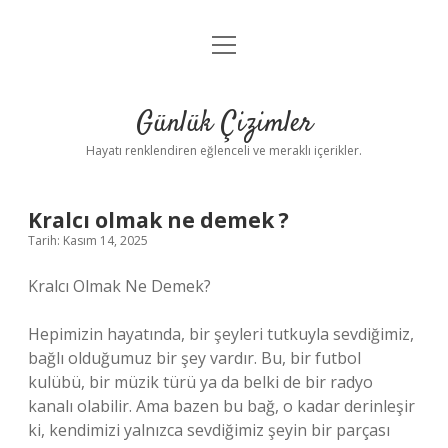
menüyü
Anasayfa
aç
Gizlilik Politikası
Günlük Çizimler
Yasal Uyarı
Hayatı renklendiren eğlenceli ve meraklı içerikler.
Hakkımızda
Kralcı olmak ne demek ?
Tarih: Kasım 14, 2025
Kralcı Olmak Ne Demek?
Hepimizin hayatında, bir şeyleri tutkuyla sevdiğimiz,
bağlı olduğumuz bir şey vardır. Bu, bir futbol
kulübü, bir müzik türü ya da belki de bir radyo
kanalı olabilir. Ama bazen bu bağ, o kadar derinleşir
ki, kendimizi yalnızca sevdiğimiz şeyin bir parçası