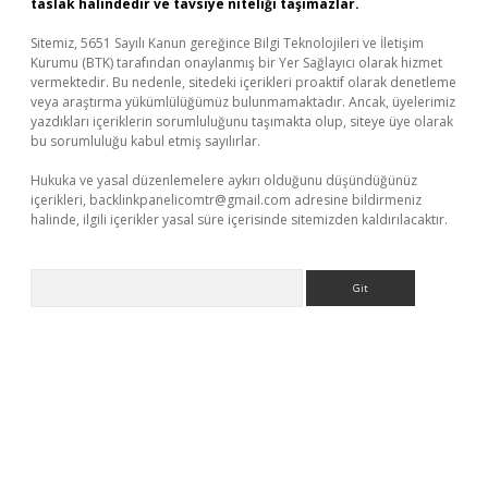
taslak halindedir ve tavsiye niteliği taşımazlar.
Sitemiz, 5651 Sayılı Kanun gereğince Bilgi Teknolojileri ve İletişim
Kurumu (BTK) tarafından onaylanmış bir Yer Sağlayıcı olarak hizmet
vermektedir. Bu nedenle, sitedeki içerikleri proaktif olarak denetleme
veya araştırma yükümlülüğümüz bulunmamaktadır. Ancak, üyelerimiz
yazdıkları içeriklerin sorumluluğunu taşımakta olup, siteye üye olarak
bu sorumluluğu kabul etmiş sayılırlar.
Hukuka ve yasal düzenlemelere aykırı olduğunu düşündüğünüz
içerikleri,
backlinkpanelicomtr@gmail.com
adresine bildirmeniz
halinde, ilgili içerikler yasal süre içerisinde sitemizden kaldırılacaktır.
Arama
et/
betexper güncel adres
tulipbet giriş
tulipbet güncel giriş
ba