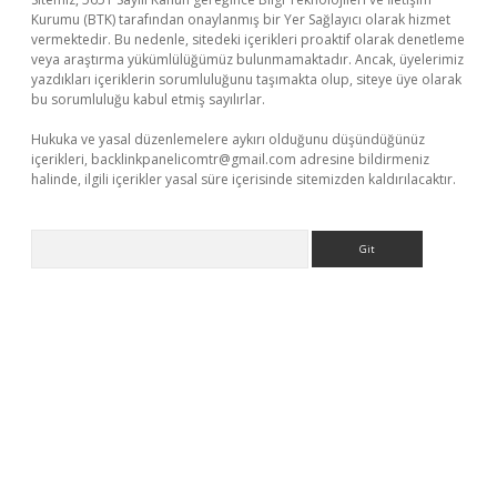
Kurumu (BTK) tarafından onaylanmış bir Yer Sağlayıcı olarak hizmet
vermektedir. Bu nedenle, sitedeki içerikleri proaktif olarak denetleme
veya araştırma yükümlülüğümüz bulunmamaktadır. Ancak, üyelerimiz
yazdıkları içeriklerin sorumluluğunu taşımakta olup, siteye üye olarak
bu sorumluluğu kabul etmiş sayılırlar.
Hukuka ve yasal düzenlemelere aykırı olduğunu düşündüğünüz
içerikleri,
backlinkpanelicomtr@gmail.com
adresine bildirmeniz
halinde, ilgili içerikler yasal süre içerisinde sitemizden kaldırılacaktır.
Arama
.net/
betexper güncel adres
tulipbet giriş
tulipbet güncel giriş