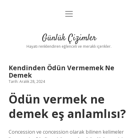
menüyü
Anasayfa
aç
Gizlilik Politikası
Günlük Çizimler
Yasal Uyarı
Hayatı renklendiren eğlenceli ve meraklı içerikler.
Hakkımızda
Kendinden Ödün Vermemek Ne
Demek
Tarih: Aralık 28, 2024
Ödün vermek ne
demek eş anlamlısı?
Concession ve concession olarak bilinen kelimeler