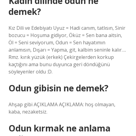
Kadın dilinde odun ne
demek?
Kız Dili ve Edebiyatı Uyuz = Hadi canım, tatlısın, Sinir
bozucu = Hoşuma gidiyor, Öküz = Sen bana aitsin,
Öl = Seni seviyorum, Odun = Sen hayatımın
anlamısın, Dışarı = Yapma, git, kalbim seninle kalır….
Rmz. kırık yüzük (erkek) Çekirgelerden korkup
kaçtığını ama bunu duyunca geri döndüğünü
söyleyenler oldu :D.
Odun gibisin ne demek?
Ahşap gibi AÇIKLAMA AÇIKLAMA: hoş olmayan,
kaba, nezaketsiz.
Odun kırmak ne anlama