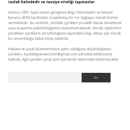
taslak halindedir ve tavsiye niteliği taşımazlar.
Sitemiz, 5651 Sayılı Kanun gereğince Bilgi Teknolojileri ve İletişim
Kurumu (BTK) tarafından onaylanmış bir Yer Sağlayıcı olarak hizmet
vermektedir. Bu nedenle, sitedeki içerikleri proaktif olarak denetleme
veya araştırma yükümlülüğümüz bulunmamaktadır. Ancak, üyelerimiz
yazdıkları içeriklerin sorumluluğunu taşımakta olup, siteye üye olarak
bu sorumluluğu kabul etmiş sayılırlar.
Hukuka ve yasal düzenlemelere aykırı olduğunu düşündüğünüz
içerikleri,
backlinkpanelicomtr@gmail.com
adresine bildirmeniz
halinde, ilgili içerikler yasal süre içerisinde sitemizden kaldırılacaktır.
Arama
/
betexper güncel adres
tulipbet giriş
tulipbet güncel giriş
bahi