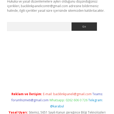
Hukuka ve yasal düzenlemelere aykırı olduğunu düşündüğünüz
içerikleri,
backlinkpanelicomtr@gmail.com
adresine bildirmeniz
halinde, ilgili içerikler yasal süre içerisinde sitemizden kaldırılacaktır.
Arama
t/
betexper güncel adres
tulipbet giriş
tulipbet güncel giriş
bah
Reklam ve İletişim:
E-mail:
backlinkpaneli@gmail.com
Teams:
forumhizmeti@gmail.com
Whatsapp: 0262 606 0 726
Telegram:
@karabul
Yasal Uyarı:
Sitemiz, 5651 Sayılı Kanun gereğince Bilgi Teknolojileri