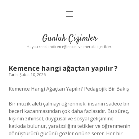
menüyü
Anasayfa
aç
Gizlilik Politikası
Günlük Çizimler
Yasal Uyarı
Hayatı renklendiren eğlenceli ve meraklı içerikler.
Hakkımızda
Kemence hangi ağaçtan yapılır ?
Tarih: Şubat 10, 2026
Kemence Hangi Ağaçtan Yapılır? Pedagojik Bir Bakış
Bir müzik aleti çalmayı öğrenmek, insanın sadece bir
beceri kazanmasından çok daha fazlasıdır. Bu süreç,
kişinin zihinsel, duygusal ve sosyal gelişimine
katkıda bulunur, yaratıcılığını tetikler ve öğrenmenin
dönüştürücü gücünü gözler önüne serer. Her bir