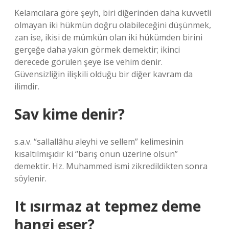
Kelamcılara göre şeyh, biri diğerinden daha kuvvetli
olmayan iki hükmün doğru olabileceğini düşünmek,
zan ise, ikisi de mümkün olan iki hükümden birini
gerçeğe daha yakın görmek demektir; ikinci
derecede görülen şeye ise vehim denir.
Güvensizliğin ilişkili olduğu bir diğer kavram da
ilimdir.
Sav kime denir?
s.a.v. “sallallâhu aleyhi ve sellem” kelimesinin
kısaltılmışıdır ki “barış onun üzerine olsun”
demektir. Hz. Muhammed ismi zikredildikten sonra
söylenir.
It ısırmaz at tepmez deme
hangi eser?