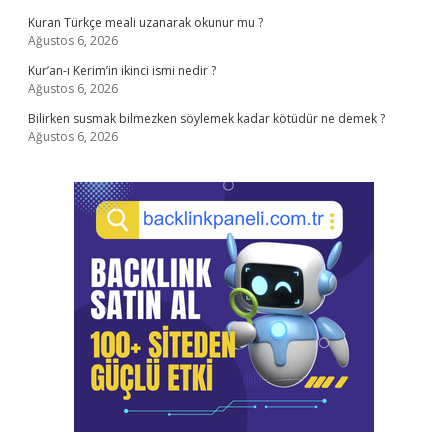
Kuran Türkçe meali uzanarak okunur mu ?
Ağustos 6, 2026
Kur’an-ı Kerim’in ikinci ismi nedir ?
Ağustos 6, 2026
Bilirken susmak bilmezken söylemek kadar kötüdür ne demek ?
Ağustos 6, 2026