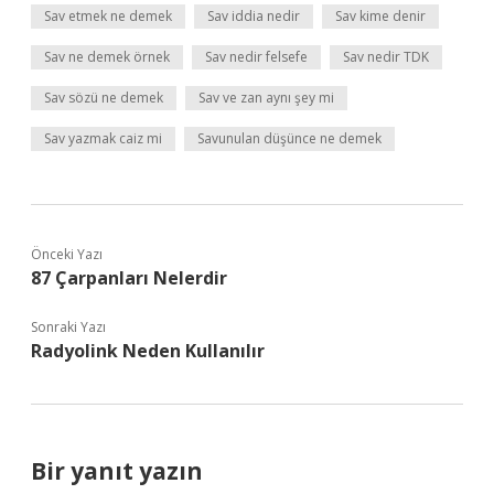
Sav etmek ne demek
Sav iddia nedir
Sav kime denir
Sav ne demek örnek
Sav nedir felsefe
Sav nedir TDK
Sav sözü ne demek
Sav ve zan aynı şey mi
Sav yazmak caiz mi
Savunulan düşünce ne demek
Önceki Yazı
87 Çarpanları Nelerdir
Sonraki Yazı
Radyolink Neden Kullanılır
Bir yanıt yazın