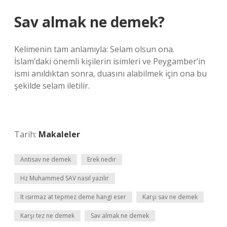
Sav almak ne demek?
Kelimenin tam anlamıyla: Selam olsun ona.
İslam’daki önemli kişilerin isimleri ve Peygamber’in
ismi anıldıktan sonra, duasını alabilmek için ona bu
şekilde selam iletilir.
Tarih:
Makaleler
Antisav ne demek
Erek nedir
Hz Muhammed SAV nasıl yazılır
It ısırmaz at tepmez deme hangi eser
Karşı sav ne demek
Karşı tez ne demek
Sav almak ne demek