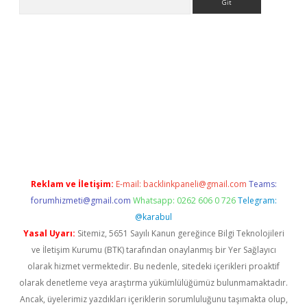
et/
betexper güncel adres
tulipbet giriş
tulipbet güncel giriş
ba
Reklam ve İletişim:
E-mail:
backlinkpaneli@gmail.com
Teams:
forumhizmeti@gmail.com
Whatsapp: 0262 606 0 726
Telegram:
@karabul
Yasal Uyarı:
Sitemiz, 5651 Sayılı Kanun gereğince Bilgi Teknolojileri
ve İletişim Kurumu (BTK) tarafından onaylanmış bir Yer Sağlayıcı
olarak hizmet vermektedir. Bu nedenle, sitedeki içerikleri proaktif
olarak denetleme veya araştırma yükümlülüğümüz bulunmamaktadır.
Ancak, üyelerimiz yazdıkları içeriklerin sorumluluğunu taşımakta olup,