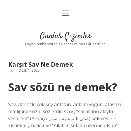
menüyü
Anasayfa
aç
Gizlilik Politikası
Günlük Çizimler
Yasal Uyarı
Hayatı renklendiren eğlenceli ve meraklı içerikler.
Hakkımızda
Karşıt Sav Ne Demek
Tarih: Ocak 1, 2025
Sav sözü ne demek?
Sav, az sözle çok şey anlatan, anlamı yoğun, atasözü
niteliğinde özlü sözlerdir. s.a.v., “sallallâhu aleyhi
vesallem” (Arapça: صلى الله عليه و سلم) kelimesinin
kısaltılmış halidir ve “Allah’ın selamı üzerine olsun”