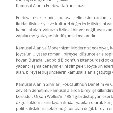
Kamusal Alanın Edebiyatla Yansıması
Edebiyat eserlerinde, kamusal kelimesinin anlamı ve e
iktidar ilişkileriyle ve kültürel değerlerle ilişkisin
kamusal alan, yalnızca fiziksel bir yer değil, aynı 
yapıları sorgulayan bir düşünsel mekandır.
Kamusal Alan ve Modernizm: Modernist edebiyat, kam
Joyce’un Ulysses romanı, bireysel düşüncelerle topl
koyar. Burada, Leopold Bloom’un İstanbul’daki soka
yabancılaşma deneyimlerini simgeler. Joyce’un eseri
alan, bireysel düşüncelerin kamusal alanla çatıştığı v
Kamusal Alanın Sınırları: Foucault’nun Denetim ve Ce
devletin denetimi, kamusal alanda bireyi şekillendire
konudur. Orson Welles’in 1984 gibi distopyan eserle
özgürlüklerini sınırlayan iktidar yapıları olarak ka
politik ilişkilerin şekillendiği bir alan değil, birey