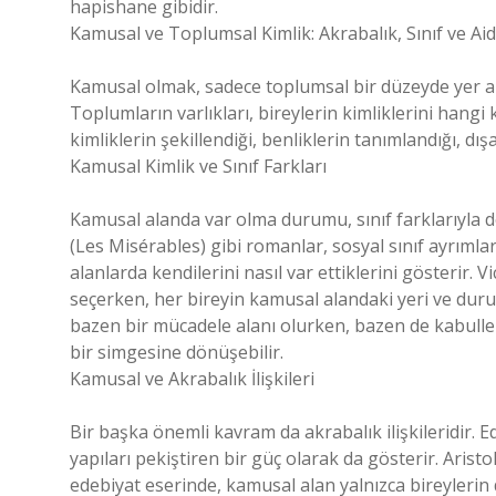
hapishane gibidir.
Kamusal ve Toplumsal Kimlik: Akrabalık, Sınıf ve Aid
Kamusal olmak, sadece toplumsal bir düzeyde yer al
Toplumların varlıkları, bireylerin kimliklerini hangi k
kimliklerin şekillendiği, benliklerin tanımlandığı, dı
Kamusal Kimlik ve Sınıf Farkları
Kamusal alanda var olma durumu, sınıf farklarıyla doğru
(Les Misérables) gibi romanlar, sosyal sınıf ayrımla
alanlarda kendilerini nasıl var ettiklerini gösterir.
seçerken, her bireyin kamusal alandaki yeri ve durumu
bazen bir mücadele alanı olurken, bazen de kabull
bir simgesine dönüşebilir.
Kamusal ve Akrabalık İlişkileri
Bir başka önemli kavram da akrabalık ilişkileridir. Ed
yapıları pekiştiren bir güç olarak da gösterir. Arist
edebiyat eserinde, kamusal alan yalnızca bireylerin 