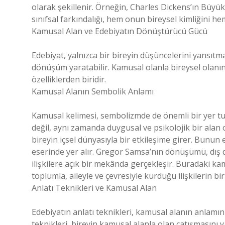
olarak şekillenir. Örneğin, Charles Dickens’ın Büyük
sınıfsal farkındalığı, hem onun bireysel kimliğini hem
Kamusal Alan ve Edebiyatın Dönüştürücü Gücü
Edebiyat, yalnızca bir bireyin düşüncelerini yansı
dönüşüm yaratabilir. Kamusal olanla bireysel olanı
özelliklerden biridir.
Kamusal Alanın Sembolik Anlamı
Kamusal kelimesi, sembolizmde de önemli bir yer tut
değil, aynı zamanda duygusal ve psikolojik bir alan o
bireyin içsel dünyasıyla bir etkileşime girer. Bunu
eserinde yer alır. Gregor Samsa’nın dönüşümü, dış 
ilişkilere açık bir mekânda gerçekleşir. Buradaki kam
toplumla, aileyle ve çevresiyle kurduğu ilişkilerin bi
Anlatı Teknikleri ve Kamusal Alan
Edebiyatın anlatı teknikleri, kamusal alanın anlamını d
teknikleri, bireyin kamusal alanla olan çatışmasın