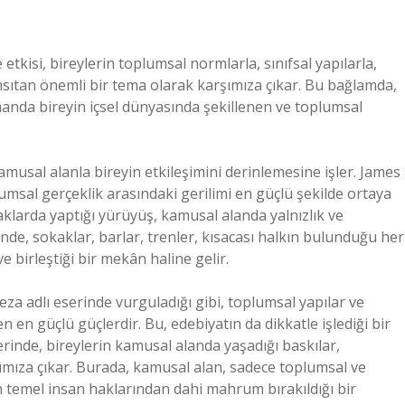
tkisi, bireylerin toplumsal normlarla, sınıfsal yapılarla,
i yansıtan önemli bir tema olarak karşımıza çıkar. Bu bağlamda,
zamanda bireyin içsel dünyasında şekillenen ve toplumsal
usal alanla bireyin etkileşimini derinlemesine işler. James
umsal gerçeklik arasındaki gerilimi en güçlü şekilde ortaya
klarda yaptığı yürüyüş, kamusal alanda yalnızlık ve
nde, sokaklar, barlar, trenler, kısacası halkın bulunduğu her
e birleştiği bir mekân haline gelir.
za adlı eserinde vurguladığı gibi, toplumsal yapılar ve
n en güçlü güçlerdir. Bu, edebiyatın da dikkatle işlediği bir
rinde, bireylerin kamusal alanda yaşadığı baskılar,
rşımıza çıkar. Burada, kamusal alan, sadece toplumsal ve
in en temel insan haklarından dahi mahrum bırakıldığı bir