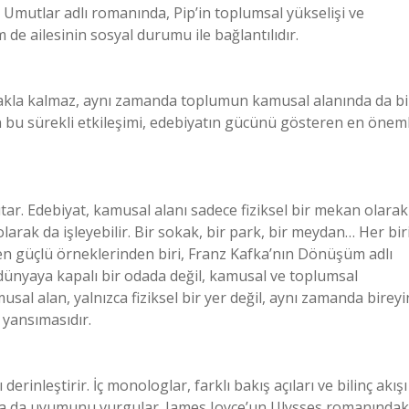
 Umutlar adlı romanında, Pip’in toplumsal yükselişi ve
 de ailesinin sosyal durumu ile bağlantılıdır.
tmakla kalmaz, aynı zamanda toplumun kamusal alanında da bi
n bu sürekli etkileşimi, edebiyatın gücünü gösteren en öneml
ar. Edebiyat, kamusal alanı sadece fiziksel bir mekan olarak
larak da işleyebilir. Bir sokak, bir park, bir meydan… Her biri
n en güçlü örneklerinden biri, Franz Kafka’nın Dönüşüm adlı
dünyaya kapalı bir odada değil, kamusal ve toplumsal
usal alan, yalnızca fiziksel bir yer değil, aynı zamanda bireyi
r yansımasıdır.
erinleştirir. İç monologlar, farklı bakış açıları ve bilinç akışı
ı ya da uyumunu vurgular. James Joyce’un Ulysses romanındak