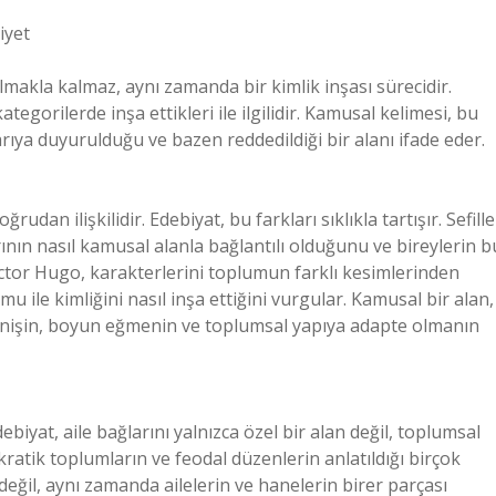
iyet
makla kalmaz, aynı zamanda bir kimlik inşası sürecidir.
ategorilerde inşa ettikleri ile ilgilidir. Kamusal kelimesi, bu
şarıya duyurulduğu ve bazen reddedildiği bir alanı ifade eder.
dan ilişkilidir. Edebiyat, bu farkları sıklıkla tartışır. Sefille
rının nasıl kamusal alanla bağlantılı olduğunu ve bireylerin b
 Victor Hugo, karakterlerini toplumun farklı kesimlerinden
 ile kimliğini nasıl inşa ettiğini vurgular. Kamusal bir alan,
enişin, boyun eğmenin ve toplumsal yapıya adapte olmanın
ebiyat, aile bağlarını yalnızca özel bir alan değil, toplumsal
okratik toplumların ve feodal düzenlerin anlatıldığı birçok
değil, aynı zamanda ailelerin ve hanelerin birer parçası