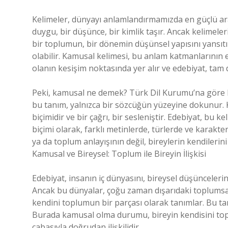
Kelimeler, dünyayı anlamlandırmamızda en güçlü araç
duygu, bir düşünce, bir kimlik taşır. Ancak kelimeleri
bir toplumun, bir dönemin düşünsel yapısını yansı
olabilir. Kamusal kelimesi, bu anlam katmanlarının e
olanın kesişim noktasında yer alır ve edebiyat, tam 
Peki, kamusal ne demek? Türk Dil Kurumu’na göre ka
bu tanım, yalnızca bir sözcüğün yüzeyine dokunur. K
biçimidir ve bir çağrı, bir sesleniştir. Edebiyat, bu
biçimi olarak, farklı metinlerde, türlerde ve karakte
ya da toplum anlayışının değil, bireylerin kendilerin
Kamusal ve Bireysel: Toplum ile Bireyin İlişkisi
Edebiyat, insanın iç dünyasını, bireysel düşüncelerin
Ancak bu dünyalar, çoğu zaman dışarıdaki toplumsal 
kendini toplumun bir parçası olarak tanımlar. Bu tanı
Burada kamusal olma durumu, bireyin kendisini topl
çabasıyla doğrudan ilişkilidir.