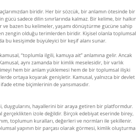
larımızdan biridir. Her bir sözcük, bir anlamın ötesinde bir
n gücü sadece dilin sınırlarında kalmaz. Bir kelime, bir halkın
tır ve bazen bu kelimeler, yaşamı dönüştürme gücüne sahip
n zengin olduğu terimlerden biridir. Kişisel olanla toplumsal
da bu kesişimde büyüleyici bir keşif alanı sunar.
musal, “toplumla ilgili, kamuya ait” anlamına gelir. Ancak
amusal, aynı zamanda bir kimlik meselesidir, bir varlık
 kelimeyi hem bir anlam yüklemesi hem de bir toplumsal ilişki
rlerde ortaya koyarak genişletir. Kamusal, yalnızca bir devlet
i ifade etme biçimlerinin de yansımasıdır.
i, duygularını, hayallerini bir araya getiren bir platformdur.
gerçeklikten izole değildir. Birçok edebiyat eserinde birey,
m, toplumun kuralları, değerleri ve normları ile şekillenir.
umsal yapının bir parçası olarak görmesi, kimlik oluşturma