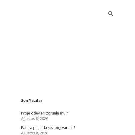
Sidebar
Son Yazılar
elexbet yeni giriş
https://partytimewishes.net/
Proje ödevleri zorunlu mu ?
Ağustos 8, 2026
Patara plajında şezlong var mı ?
Ağustos 8, 2026