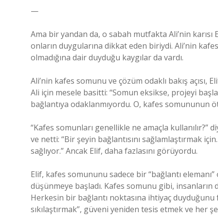
—
Ama bir yandan da, o sabah mutfakta Ali’nin karısı El
onların duygularına dikkat eden biriydi. Ali’nin kaf
olmadığına dair duyduğu kaygılar da vardı.
Ali’nin kafes somunu ve çözüm odaklı bakış açısı, El
Ali için mesele basitti: “Somun eksikse, projeyi başl
bağlantıya odaklanmıyordu. O, kafes somununun öte
“Kafes somunları genellikle ne amaçla kullanılır?” diy
ve netti: “Bir şeyin bağlantısını sağlamlaştırmak için
sağlıyor.” Ancak Elif, daha fazlasını görüyordu.
Elif, kafes somununu sadece bir “bağlantı elemanı” ol
düşünmeye başladı. Kafes somunu gibi, insanların d
Herkesin bir bağlantı noktasına ihtiyaç duyduğunu far
sıkılaştırmak”, güveni yeniden tesis etmek ve her şe