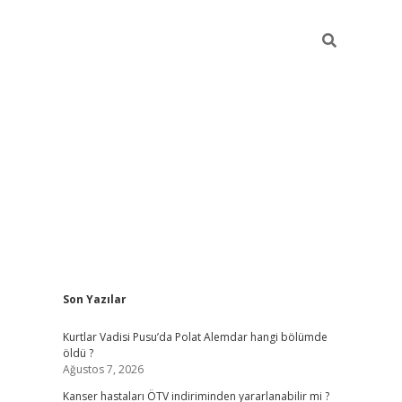
Sidebar
Son Yazılar
elexbet yeni giriş
https://partytimewishes.net/
be
Kurtlar Vadisi Pusu’da Polat Alemdar hangi bölümde
öldü ?
Ağustos 7, 2026
Kanser hastaları ÖTV indiriminden yararlanabilir mi ?