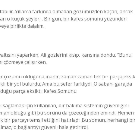
atabilir. Yıllarca farkında olmadan gözümüzden kaçan, ancak
lan o küçük şeyler… Bir gün, bir kafes somunu yüzünden
eye birlikte dalalım.
altısını yaparken, Ali gözlerini kısıp, karısına döndü. “Bunu
ı çözmeye çalışırken.
bir çözümü olduğuna inanır, zaman zaman tek bir parça eksi
ıklı bir yol bulurdu. Ama bu sefer farklıydı. O sabah, garajda
duğu parça eksikti: Kafes Somunu.
sağlamak için kullanılan, bir bakıma sistemin güvenliğini
zaman olduğu gibi bu sorunu da çözeceğinden emindi. Hemen
 bir parçayı temsil ettiğini hatırladı. Bu somun, herhangi bi
az, o bağlantıyı güvenli hale getirirdi.