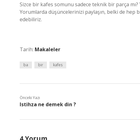
Sizce bir kafes somunu sadece teknik bir parça mı? Y
Yorumlarda düşüncelerinizi paylaşın, belki de hep bir
edebiliriz.
Tarih:
Makaleler
ba
bir
kafes
Önceki Yazı
Istihza ne demek din ?
4 Yorum