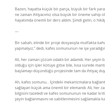
Bazen, hayatta küçük bir parça, büyük bir fark yar
ne zaman ihtiyacımız olsa büyük bir öneme sahip o
hayatımda önemli bir ders aldım. Şimdi gelin, o hikây
—
Bir sabah, elinde bir proje dosyasıyla mutfakta kahv
yapmalıyız,” dedi, kafes somununun ne işe yaradığın
Ali, her zaman çözüm odaklı bir adamdı. Her şeyin 
olduğu için işler kötüye gitse bile, kısa sürede mant
başlamayı düşündüğü projesinde tam da ihtiyaç duy
Ah, kafes somunu… İçindeki mekanizmalara bağlantı 
sağlayan küçük ama önemli bir elemandı. Ali, her 
bilgisini tazeledi ve kafes somununun ne kadar kritik
şeyin bağlanmasını ve sabitlenmesini sağlamakla kalm