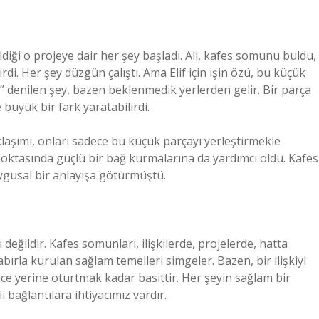
eldiği o projeye dair her şey başladı. Ali, kafes somunu buldu,
irdi. Her şey düzgün çalıştı. Ama Elif için işin özü, bu küçük
ar” denilen şey, bazen beklenmedik yerlerden gelir. Bir parça
 büyük bir fark yaratabilirdi.
aklaşımı, onları sadece bu küçük parçayı yerleştirmekle
noktasında güçlü bir bağ kurmalarına da yardımcı oldu. Kafes
ygusal bir anlayışa götürmüştü.
eğildir. Kafes somunları, ilişkilerde, projelerde, hatta
abırla kurulan sağlam temelleri simgeler. Bazen, bir ilişkiyi
ce yerine oturtmak kadar basittir. Her şeyin sağlam bir
i bağlantılara ihtiyacımız vardır.