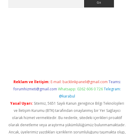
es.net/
betexper güncel adres
tulipbet giriş
tulipbet güncel gi
Reklam ve İletişim:
E-mail:
backlinkpaneli@gmail.com
Teams:
forumhizmeti@gmail.com
Whatsapp: 0262 606 0 726
Telegram:
@karabul
Yasal Uyarı:
Sitemiz, 5651 Sayılı Kanun gereğince Bilgi Teknolojileri
ve İletişim Kurumu (BTK) tarafından onaylanmış bir Yer Sağlayıcı
olarak hizmet vermektedir. Bu nedenle, sitedeki içerikleri proaktif
olarak denetleme veya araştırma yükümlülüğümüz bulunmamaktadır.
Ancak, üyelerimiz yazdıkları içeriklerin sorumluluğunu taşımakta olup,