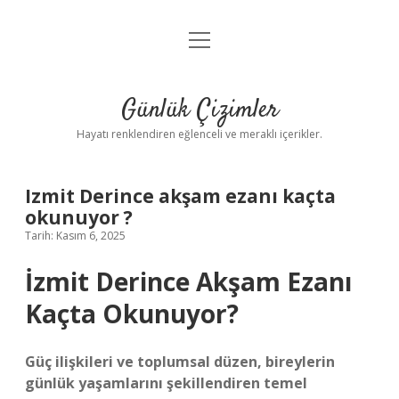
menüyü
Anasayfa
aç
Gizlilik Politikası
Günlük Çizimler
Yasal Uyarı
Hayatı renklendiren eğlenceli ve meraklı içerikler.
Hakkımızda
Izmit Derince akşam ezanı kaçta
okunuyor ?
Tarih: Kasım 6, 2025
İzmit Derince Akşam Ezanı
Kaçta Okunuyor?
Güç ilişkileri ve toplumsal düzen, bireylerin
günlük yaşamlarını şekillendiren temel