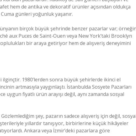
yafet hem de antika ve dekoratif ürünler açısından oldukça
e Cuma günleri yoğunluk yaşanır.
Dünyanın birçok büyük şehrinde benzer pazarlar var; örneği
rché aux Puces de Saint-Ouen veya New York’taki Brooklyn
oplulukları bir araya getiriyor hem de alışveriş deneyimini
 ilginçtir. 1980’lerden sonra büyük şehirlerde ikinci el
inin artmasıyla yaygınlaştı. İstanbulda Sosyete Pazarları
e uygun fiyatlı ürün arayışı değil, aynı zamanda sosyal
 Gözlemlediğim şey, pazarın sadece alışveriş için değil, sosya
terileriyle yıllardır tanışıyor, birbirlerine küçük hikâyeler
 atıyorlardı. Ankara veya İzmir’deki pazarlara göre