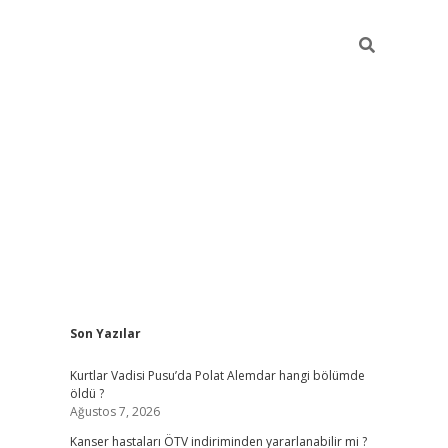
Sidebar
Son Yazılar
elexbet yeni giriş
https://partytimewishes.ne
Kurtlar Vadisi Pusu’da Polat Alemdar hangi bölümde
öldü ?
Ağustos 7, 2026
Kanser hastaları ÖTV indiriminden yararlanabilir mi ?