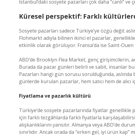
İstanbul’daki sosyete pazarları çok daha “canlı” ve çe
Küresel perspektif: Farklı kültürle
Sosyete pazarları sadece Türkiye’ye özgü değil; asl
Flohmarkt adıyla bilinen ikinci el pazarlar, genellikl
etkinlik olarak görülüyor. Fransa’da ise Saint-Ouen 
ABD’de Brooklyn Flea Market, genç girişimcilerin, an
Burada da pazar günleri belirli ve sabit, insanlar 
Pazarları hangi gün sorusu sorulduğunda, aslında be
günlerde kurulan pazarlar, hem satıcı hem de alıcı i
Fiyatlama ve pazarlık kültürü
Türkiye’de sosyete pazarlarında fiyatlar genellikle pa
için farklı tezgâhlarda farklı fiyatlarla karşılaşabil
alışkanlıklarını yansıtır. Almanya veya ABD’de durum b
sınırlıdır. Ancak orada da “erken gel, iyi ürün kap” m