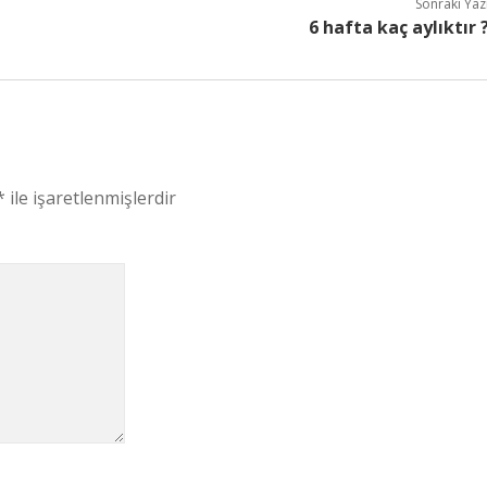
Sonraki Yaz
6 hafta kaç aylıktır 
*
ile işaretlenmişlerdir