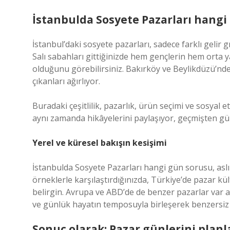
İstanbulda Sosyete Pazarları hangi g
İstanbul’daki sosyete pazarları, sadece farklı gelir gr
Salı sabahları gittiğinizde hem gençlerin hem orta y
olduğunu görebilirsiniz. Bakırköy ve Beylikdüzü’ndek
çıkanları ağırlıyor.
Buradaki çeşitlilik, pazarlık, ürün seçimi ve sosyal e
aynı zamanda hikâyelerini paylaşıyor, geçmişten g
Yerel ve küresel bakışın kesişimi
İstanbulda Sosyete Pazarları hangi gün sorusu, aslın
örneklerle karşılaştırdığınızda, Türkiye’de pazar
belirgin. Avrupa ve ABD’de de benzer pazarlar var am
ve günlük hayatın temposuyla birleşerek benzersiz
Sonuç olarak: Pazar günlerini plan