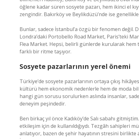
öğlene kadar süren sosyete pazarı, hem ikinci el kı
zengindir. Bakırköy ve Beylikdüzü’nde ise genellikl
Bunlar, sadece İstanbul’a özgü bir fenomen değil. 
Londra’daki Portobello Road Market, Paris’teki Ma
Flea Market. Hepsi, belirli günlerde kurularak hem t
farklı bir ritme taşıyor.
Sosyete pazarlarının yerel önemi
Türkiye’de sosyete pazarlarının ortaya çıkış hikâyesi
kültürü hem ekonomik nedenlerle hem de moda bilinc
hangi gün sorusu sorulurken aslında insanlar, sadec
deneyim peşindedir.
Ben birkaç yıl önce Kadıköy’de Salı sabahı gitmiştim.
etkileşim için de kullanıldığıydı. Tezgâh sahipleri müş
anlatıyor, bazen de şehir hayatının stresini birlikte