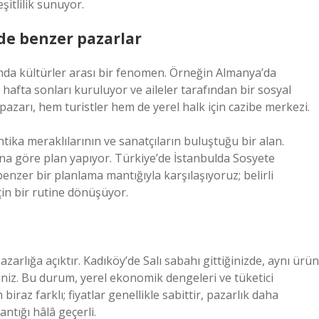
şitlilik sunuyor.
rde benzer pazarlar
ında kültürler arası bir fenomen. Örneğin Almanya’da
e hafta sonları kuruluyor ve aileler tarafından bir sosyal
pazarı, hem turistler hem de yerel halk için cazibe merkezi.
tika meraklılarının ve sanatçıların buluştuğu bir alan.
buna göre plan yapıyor. Türkiye’de İstanbulda Sosyete
nzer bir planlama mantığıyla karşılaşıyoruz; belirli
çin bir rutine dönüşüyor.
zarlığa açıktır. Kadıköy’de Salı sabahı gittiğinizde, aynı ürün
irsiniz. Bu durum, yerel ekonomik dengeleri ve tüketici
iraz farklı; fiyatlar genellikle sabittir, pazarlık daha
antığı hâlâ geçerli.