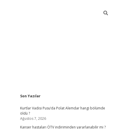
Sidebar
Son Yazılar
elexbet yeni giriş
https://partytimewishes.net
Kurtlar Vadisi Pusu’da Polat Alemdar hangi bölümde
öldü ?
Ağustos 7, 2026
Kanser hastaları ÖTV indiriminden yararlanabilir mi ?