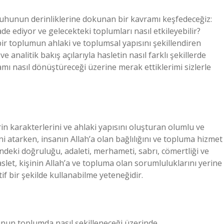
ruhunun derinliklerine dokunan bir kavramı keşfedeceğiz:
ade ediyor ve gelecekteki toplumları nasıl etkileyebilir?
 bir toplumun ahlaki ve toplumsal yapısını şekillendiren
 analitik bakış açılarıyla hasletin nasıl farklı şekillerde
mı nasıl dönüştüreceği üzerine merak ettiklerimi sizlerle
erin karakterlerini ve ahlaki yapısını oluşturan olumlu ve
rini atarken, insanın Allah’a olan bağlılığını ve topluma hizmet
çindeki doğruluğu, adaleti, merhameti, sabrı, cömertliği ve
slet, kişinin Allah’a ve topluma olan sorumluluklarını yerine
tif bir şekilde kullanabilme yeteneğidir.
bunun toplumda nasıl şekilleneceği üzerinde