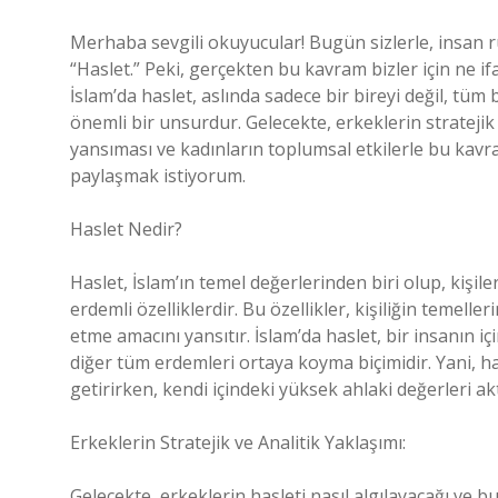
Merhaba sevgili okuyucular! Bugün sizlerle, insan 
“Haslet.” Peki, gerçekten bu kavram bizler için ne if
İslam’da haslet, aslında sadece bir bireyi değil, tüm
önemli bir unsurdur. Gelecekte, erkeklerin stratejik ve
yansıması ve kadınların toplumsal etkilerle bu kavra
paylaşmak istiyorum.
Haslet Nedir?
Haslet, İslam’ın temel değerlerinden biri olup, kişil
erdemli özelliklerdir. Bu özellikler, kişiliğin temelle
etme amacını yansıtır. İslam’da haslet, bir insanın i
diğer tüm erdemleri ortaya koyma biçimidir. Yani, ha
getirirken, kendi içindeki yüksek ahlaki değerleri ak
Erkeklerin Stratejik ve Analitik Yaklaşımı:
Gelecekte, erkeklerin hasleti nasıl algılayacağı ve 