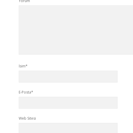
Yorum
İsim*
E-Posta*
Web Sitesi