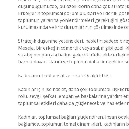
düşündüğümüzde, bu özelliklerin daha çok stratejik 
Erkeklerin toplumsal sorumlulukları ve liderlik pozi
toplumun yararına yönlendirmeleri gerektiğini göste
kurulmasında ve kriz durumlarının çözülmesinde ön
Stratejik düşünme yetenekleri, hasletin sadece birey
Mesela, bir erkeğin cömertlik veya sabır gibi özelli
stratejinin parçası haline gelecek. Gelecekte erkekleri
harmanlayacaklarını ve toplumu daha dengeli bir şek
Kadınların Toplumsal ve İnsan Odaklı Etkisi:
Kadınlar için ise haslet, daha çok toplumsal ilişkilerl
rolü, sevgi, şefkat, empati ve başkalarına yardım et
toplumsal etkileri daha da güçlenecek ve hasletler
Kadınlar, toplumsal bağları güçlendiren, insan odakl
bağlamda, toplumun temel dinamikleri, kadınların birl