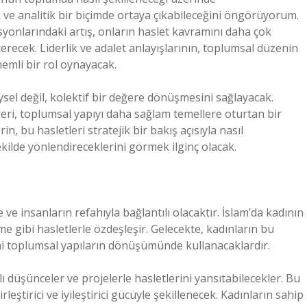
ve analitik bir biçimde ortaya çıkabileceğini öngörüyorum.
syonlarındaki artış, onların haslet kavramını daha çok
recek. Liderlik ve adalet anlayışlarının, toplumsal düzenin
emli bir rol oynayacak.
sel değil, kolektif bir değere dönüşmesini sağlayacak.
kleri, toplumsal yapıyı daha sağlam temellere oturtan bir
n, bu hasletleri stratejik bir bakış açısıyla nasıl
ilde yönlendireceklerini görmek ilginç olacak.
e ve insanların refahıyla bağlantılı olacaktır. İslam’da kadının
me gibi hasletlerle özdeşleşir. Gelecekte, kadınların bu
ini toplumsal yapıların dönüşümünde kullanacaklardır.
ı düşünceler ve projelerle hasletlerini yansıtabilecekler. Bu
eştirici ve iyileştirici gücüyle şekillenecek. Kadınların sahip