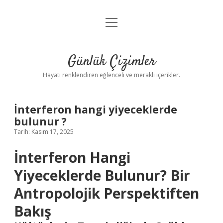
menüyü
Anasayfa
aç
Gizlilik Politikası
Günlük Çizimler
Yasal Uyarı
Hayatı renklendiren eğlenceli ve meraklı içerikler.
Hakkımızda
İnterferon hangi yiyeceklerde
bulunur ?
Tarih: Kasım 17, 2025
İnterferon Hangi
Yiyeceklerde Bulunur? Bir
Antropolojik Perspektiften
Bakış