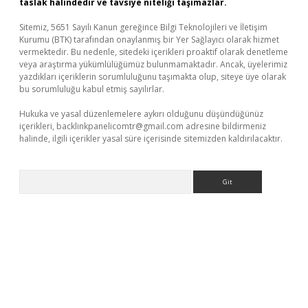
taslak halindedir ve tavsiye niteliği taşımazlar.
Sitemiz, 5651 Sayılı Kanun gereğince Bilgi Teknolojileri ve İletişim
Kurumu (BTK) tarafından onaylanmış bir Yer Sağlayıcı olarak hizmet
vermektedir. Bu nedenle, sitedeki içerikleri proaktif olarak denetleme
veya araştırma yükümlülüğümüz bulunmamaktadır. Ancak, üyelerimiz
yazdıkları içeriklerin sorumluluğunu taşımakta olup, siteye üye olarak
bu sorumluluğu kabul etmiş sayılırlar.
Hukuka ve yasal düzenlemelere aykırı olduğunu düşündüğünüz
içerikleri,
backlinkpanelicomtr@gmail.com
adresine bildirmeniz
halinde, ilgili içerikler yasal süre içerisinde sitemizden kaldırılacaktır.
Arama
et/
betexper güncel adres
tulipbet giriş
tulipbet güncel giriş
ba