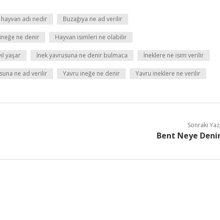
hayvan adı nedir
Buzağıya ne ad verilir
ineğe ne denir
Hayvan isimleri ne olabilir
yıl yaşar
İnek yavrusuna ne denir bulmaca
İneklere ne isim verilir
suna ne ad verilir
Yavru ineğe ne denir
Yavru ineklere ne verilir
Sonraki Yaz
Bent Neye Deni