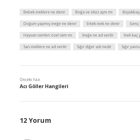
Bebek ineklere ne denir
Boğa ve öküz aynı mı
Büyükbaş 
Doğum yapmış ineğe ne denir
Erkek inek ne denir
Genç 
Hayvan isimleri özel isim mi
İneğe ne ad verilir
İnek kaç 
Sarı ineklere ne ad verilir
Sığır diğer adı nedir
Sığır yavru
Önceki Yazı
Acı Göller Hangileri
12 Yorum