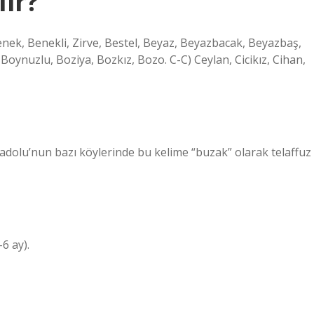
lir?
Benek, Benekli, Zirve, Bestel, Beyaz, Beyazbacak, Beyazbaş,
oynuzlu, Boziya, Bozkız, Bozo. C-C) Ceylan, Cicikız, Cihan,
adolu’nun bazı köylerinde bu kelime “buzak” olarak telaffuz
6 ay).