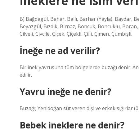
İneklere ne isim veri
B) Bağdagül, Bahar, Ballı, Barhar (Yayla), Baydar, 
Beyazgül, Bızdık, Birnaz, Boncuk, Boncuklu, Boran, B
Cilveli, Civcile, Çiçek, Çiçekli, Çilli, Çimen, Çümbişli.
İneğe ne ad verilir?
Bir inek yavrusuna tüm bölgelerde buzağı denir. An
edilir.
Yavru ineğe ne denir?
Buzağı; Yenidoğan süt veren dişi ve erkek sığırlar (0-
Bebek ineklere ne denir?