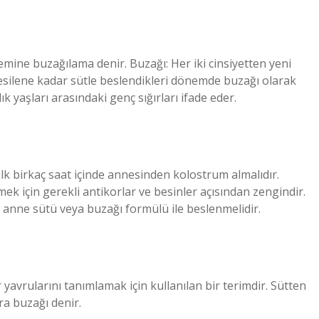
emine buzağılama denir. Buzağı: Her iki cinsiyetten yeni
n kesilene kadar sütle beslendikleri dönemde buzağı olarak
ylık yaşları arasındaki genç sığırları ifade eder.
k birkaç saat içinde annesinden kolostrum almalıdır.
ek için gerekli antikorlar ve besinler açısından zengindir.
anne sütü veya buzağı formülü ile beslenmelidir.
avrularını tanımlamak için kullanılan bir terimdir. Sütten
ra buzağı denir.