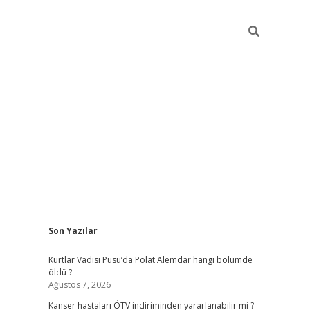
Sidebar
Son Yazılar
elexbet yeni giriş
https://partytimewishes.net/
bet
Kurtlar Vadisi Pusu’da Polat Alemdar hangi bölümde
öldü ?
Ağustos 7, 2026
Kanser hastaları ÖTV indiriminden yararlanabilir mi ?