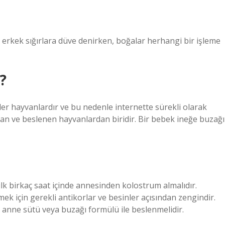
mış erkek sığırlara düve denirken, boğalar herhangi bir işleme
?
püler hayvanlardır ve bu nedenle internette sürekli olarak
alınan ve beslenen hayvanlardan biridir. Bir bebek ineğe buzağı
k birkaç saat içinde annesinden kolostrum almalıdır.
ek için gerekli antikorlar ve besinler açısından zengindir.
anne sütü veya buzağı formülü ile beslenmelidir.