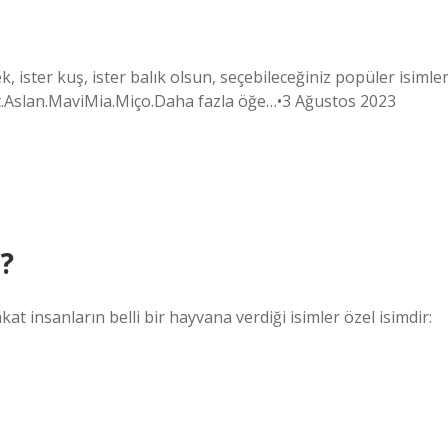
k, ister kuş, ister balık olsun, seçebileceğiniz popüler isimler
et.Aslan.MaviMia.Miço.Daha fazla öğe…•3 Ağustos 2023
i?
akat insanların belli bir hayvana verdiği isimler özel isimdir: