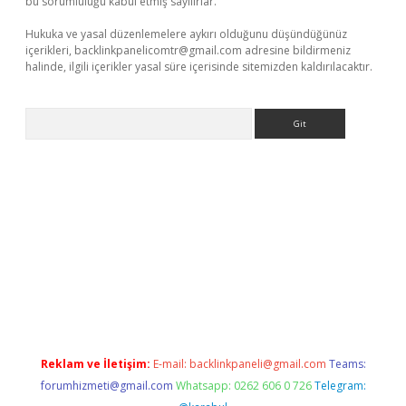
bu sorumluluğu kabul etmiş sayılırlar.
Hukuka ve yasal düzenlemelere aykırı olduğunu düşündüğünüz
içerikleri,
backlinkpanelicomtr@gmail.com
adresine bildirmeniz
halinde, ilgili içerikler yasal süre içerisinde sitemizden kaldırılacaktır.
Arama
.net/
betexper güncel adres
tulipbet giriş
tulipbet güncel giriş
Reklam ve İletişim:
E-mail:
backlinkpaneli@gmail.com
Teams:
forumhizmeti@gmail.com
Whatsapp: 0262 606 0 726
Telegram: