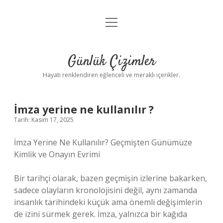
menüyü
Anasayfa
aç
Gizlilik Politikası
Günlük Çizimler
Yasal Uyarı
Hayatı renklendiren eğlenceli ve meraklı içerikler.
Hakkımızda
İmza yerine ne kullanılır ?
Tarih: Kasım 17, 2025
İmza Yerine Ne Kullanılır? Geçmişten Günümüze
Kimlik ve Onayın Evrimi
Bir tarihçi olarak, bazen geçmişin izlerine bakarken,
sadece olayların kronolojisini değil, aynı zamanda
insanlık tarihindeki küçük ama önemli değişimlerin
de izini sürmek gerek. İmza, yalnızca bir kağıda