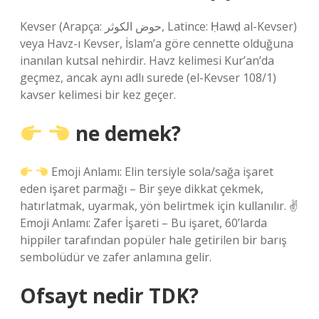
Kevser (Arapça: حوض الكوثر, Latince: Ḥawḍ al-Kevser)
veya Havz-ı Kevser, İslam’a göre cennette olduğuna
inanılan kutsal nehirdir. Havz kelimesi Kur’an’da
geçmez, ancak aynı adlı surede (el-Kevser 108/1)
kavser kelimesi bir kez geçer.
ne demek?
Emoji Anlamı: Elin tersiyle sola/sağa işaret
eden işaret parmağı – Bir şeye dikkat çekmek,
hatırlatmak, uyarmak, yön belirtmek için kullanılır. ✌
Emoji Anlamı: Zafer İşareti – Bu işaret, 60’larda
hippiler tarafından popüler hale getirilen bir barış
sembolüdür ve zafer anlamına gelir.
Ofsayt nedir TDK?