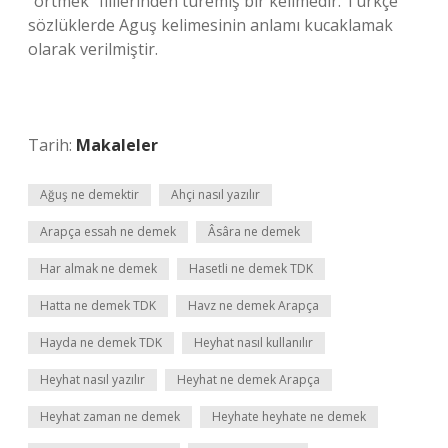
“örtmek” fiillerinden türemiş bir kelimedir. Türkçe
sözlüklerde Aguş kelimesinin anlamı kucaklamak
olarak verilmiştir.
Tarih:
Makaleler
Ağuş ne demektir
Ahçi nasıl yazılır
Arapça essah ne demek
Âsâra ne demek
Har almak ne demek
Hasetli ne demek TDK
Hatta ne demek TDK
Havz ne demek Arapça
Hayda ne demek TDK
Heyhat nasıl kullanılır
Heyhat nasıl yazılır
Heyhat ne demek Arapça
Heyhat zaman ne demek
Heyhate heyhate ne demek