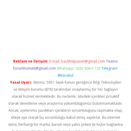
et/
betexper güncel adres
tulipbet giriş
tulipbet güncel giriş
ba
Reklam ve İletişim:
E-mail:
backlinkpaneli@gmail.com
Teams:
forumhizmeti@gmail.com
Whatsapp: 0262 606 0 726
Telegram:
@karabul
Yasal Uyarı:
Sitemiz, 5651 Sayılı Kanun gereğince Bilgi Teknolojileri
ve İletişim Kurumu (BTK) tarafından onaylanmış bir Yer Sağlayıcı
olarak hizmet vermektedir. Bu nedenle, sitedeki içerikleri proaktif
olarak denetleme veya araştırma yükümlülüğümüz bulunmamaktadır.
Ancak, üyelerimiz yazdıkları içeriklerin sorumluluğunu taşımakta olup,
siteye üye olarak bu sorumluluğu kabul etmiş sayılırlar. Bu internet
sitesi, herhangi bir marka, kurum veya şahıs şirketi ile hiçbir bağlantısı