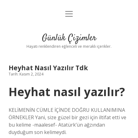
menüyü
Anasayfa
aç
Gizlilik Politikası
Günlük Çizimler
Yasal Uyarı
Hayatı renklendiren eğlenceli ve meraklı içerikler.
Hakkımızda
Heyhat Nasıl Yazılır Tdk
Tarih: Kasım 2, 2024
Heyhat nasıl yazılır?
KELİMENİN CÜMLE İÇİNDE DOĞRU KULLANIMINA
ÖRNEKLER Yani, size güzel bir gezi için iltifat etti ve
bu kelime -maalesef- Atatürk’ün ağzından
duyduğum son kelimeydi.