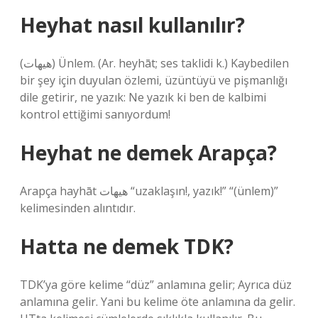
Heyhat nasıl kullanılır?
(ﻫﻴﻬﺎﺕ) Ünlem. (Ar. heyhāt; ses taklidi k.) Kaybedilen
bir şey için duyulan özlemi, üzüntüyü ve pişmanlığı
dile getirir, ne yazık: Ne yazık ki ben de kalbimi
kontrol ettiğimi sanıyordum!
Heyhat ne demek Arapça?
Arapça hayhāt هيهات “uzaklaşın!, yazık!” “(ünlem)”
kelimesinden alıntıdır.
Hatta ne demek TDK?
TDK’ya göre kelime “düz” anlamına gelir; Ayrıca düz
anlamına gelir. Yani bu kelime öte anlamına da gelir.