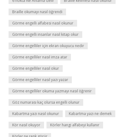
6 nokta Ne Anlama Gelir
Braille kelimesi nasıl okunur
Braille okumayı nasıl öğrendi
Görme engelli alfabesi nasıl okunur
Görme engelli insanlar nasıl kitap okur
Görme engelliler için ekran okuyucu nedir
Görme engelliler nasıl imza atar
Görme engelliler nasıl okur
Görme engelliler nasıl yazı yazar
Görme engelliler okuma yazmayı nasıl öğrenir
Göz numarası kaç olursa engelli olunur
Kabartma yazı nasıl okunur
Kabartma yazı ne demek
Kör nasıl okuyor
Körler hangi alfabeyi kullanır
Körler ne renk görür