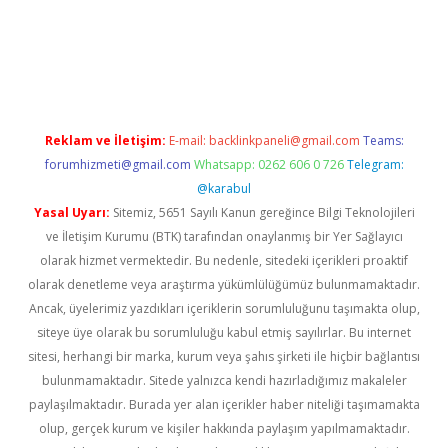
mewishes.net/
betexper güncel adres
tulipbet giriş
tulipbet gün
Reklam ve İletişim:
E-mail:
backlinkpaneli@gmail.com
Teams:
forumhizmeti@gmail.com
Whatsapp: 0262 606 0 726
Telegram:
@karabul
Yasal Uyarı:
Sitemiz, 5651 Sayılı Kanun gereğince Bilgi Teknolojileri
ve İletişim Kurumu (BTK) tarafından onaylanmış bir Yer Sağlayıcı
olarak hizmet vermektedir. Bu nedenle, sitedeki içerikleri proaktif
olarak denetleme veya araştırma yükümlülüğümüz bulunmamaktadır.
Ancak, üyelerimiz yazdıkları içeriklerin sorumluluğunu taşımakta olup,
siteye üye olarak bu sorumluluğu kabul etmiş sayılırlar. Bu internet
sitesi, herhangi bir marka, kurum veya şahıs şirketi ile hiçbir bağlantısı
bulunmamaktadır. Sitede yalnızca kendi hazırladığımız makaleler
paylaşılmaktadır. Burada yer alan içerikler haber niteliği taşımamakta
olup, gerçek kurum ve kişiler hakkında paylaşım yapılmamaktadır.