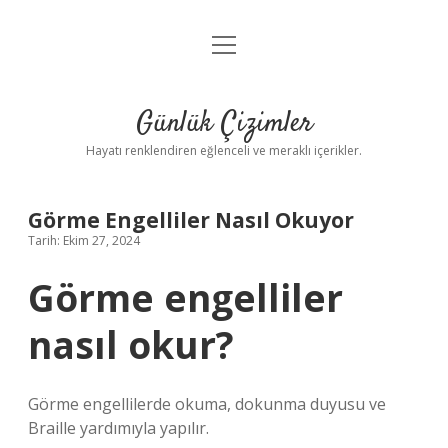
menüyü
Anasayfa
aç
Gizlilik Politikası
Günlük Çizimler
Yasal Uyarı
Hayatı renklendiren eğlenceli ve meraklı içerikler.
Hakkımızda
Görme Engelliler Nasıl Okuyor
Tarih: Ekim 27, 2024
Görme engelliler
nasıl okur?
Görme engellilerde okuma, dokunma duyusu ve
Braille yardımıyla yapılır.