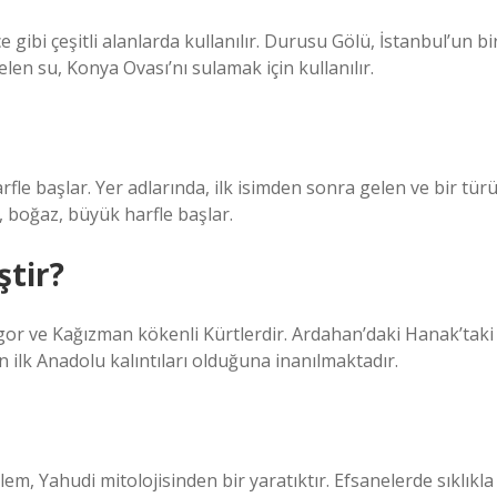
nce gibi çeşitli alanlarda kullanılır. Durusu Gölü, İstanbul’un bi
elen su, Konya Ovası’nı sulamak için kullanılır.
harfle başlar. Yer adlarında, ilk isimden sonra gelen ve bir tür
ğ, boğaz, büyük harfle başlar.
ştir?
Digor ve Kağızman kökenli Kürtlerdir. Ardahan’daki Hanak’taki
n ilk Anadolu kalıntıları olduğuna inanılmaktadır.
m, Yahudi mitolojisinden bir yaratıktır. Efsanelerde sıklıkla