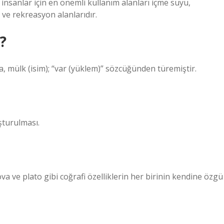
nsanlar için en önemli kullanım alanları içme suyu,
 ve rekreasyon alanlarıdır.
?
, mülk (isim); “var (yüklem)” sözcüğünden türemiştir.
şturulması.
ova ve plato gibi coğrafi özelliklerin her birinin kendine özgü