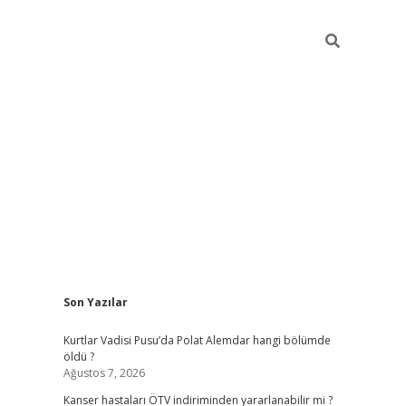
Sidebar
Son Yazılar
elexbet yeni giriş
https://partytimewishes.net/
be
Kurtlar Vadisi Pusu’da Polat Alemdar hangi bölümde
öldü ?
Ağustos 7, 2026
Kanser hastaları ÖTV indiriminden yararlanabilir mi ?