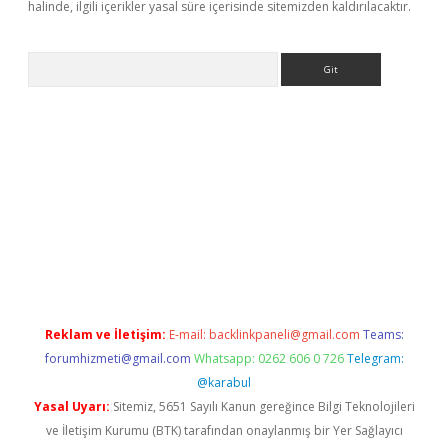
halinde, ilgili içerikler yasal süre içerisinde sitemizden kaldırılacaktır.
Arama
etexper güncel adres
tulipbet giriş
tulipbet güncel giriş
bahis s
Reklam ve İletişim:
E-mail:
backlinkpaneli@gmail.com
Teams:
forumhizmeti@gmail.com
Whatsapp: 0262 606 0 726
Telegram:
@karabul
Yasal Uyarı:
Sitemiz, 5651 Sayılı Kanun gereğince Bilgi Teknolojileri
ve İletişim Kurumu (BTK) tarafından onaylanmış bir Yer Sağlayıcı