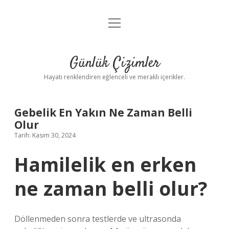
menüyü
Anasayfa
aç
Gizlilik Politikası
Günlük Çizimler
Yasal Uyarı
Hayatı renklendiren eğlenceli ve meraklı içerikler.
Hakkımızda
Gebelik En Yakın Ne Zaman Belli
Olur
Tarih: Kasım 30, 2024
Hamilelik en erken
ne zaman belli olur?
Döllenmeden sonra testlerde ve ultrasonda