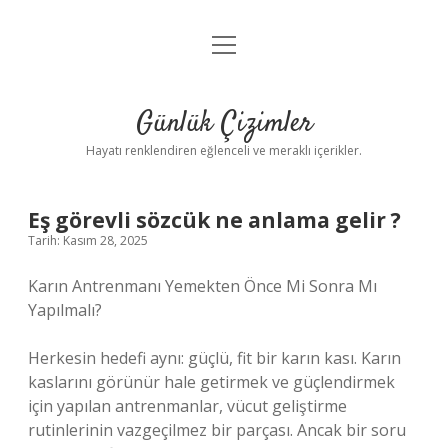
menüyü
Anasayfa
aç
Gizlilik Politikası
Günlük Çizimler
Yasal Uyarı
Hayatı renklendiren eğlenceli ve meraklı içerikler.
Hakkımızda
Eş görevli sözcük ne anlama gelir ?
Tarih: Kasım 28, 2025
Karın Antrenmanı Yemekten Önce Mi Sonra Mı
Yapılmalı?
Herkesin hedefi aynı: güçlü, fit bir karın kası. Karın
kaslarını görünür hale getirmek ve güçlendirmek
için yapılan antrenmanlar, vücut geliştirme
rutinlerinin vazgeçilmez bir parçası. Ancak bir soru