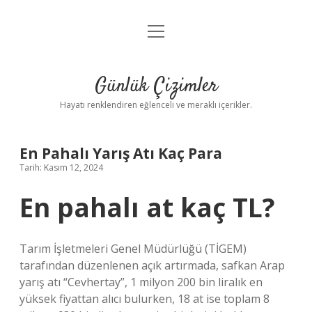
menüyü
Anasayfa
aç
Gizlilik Politikası
Günlük Çizimler
Yasal Uyarı
Hayatı renklendiren eğlenceli ve meraklı içerikler.
Hakkımızda
En Pahalı Yarış Atı Kaç Para
Tarih: Kasım 12, 2024
En pahalı at kaç TL?
Tarım İşletmeleri Genel Müdürlüğü (TİGEM)
tarafından düzenlenen açık artırmada, safkan Arap
yarış atı “Cevhertay”, 1 milyon 200 bin liralık en
yüksek fiyattan alıcı bulurken, 18 at ise toplam 8