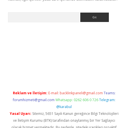
Arama
et/
betexper güncel adres
tulipbet giriş
tulipbet güncel giriş
ba
Reklam ve İletişim:
E-mail:
backlinkpaneli@gmail.com
Teams:
forumhizmeti@gmail.com
Whatsapp: 0262 606 0 726
Telegram:
@karabul
Yasal Uyarı:
Sitemiz, 5651 Sayılı Kanun gereğince Bilgi Teknolojileri
ve İletişim Kurumu (BTK) tarafından onaylanmış bir Yer Sağlayıcı
olarak hizmet vermektedir. Bu nedenle, sitedeki içerikleri proaktif