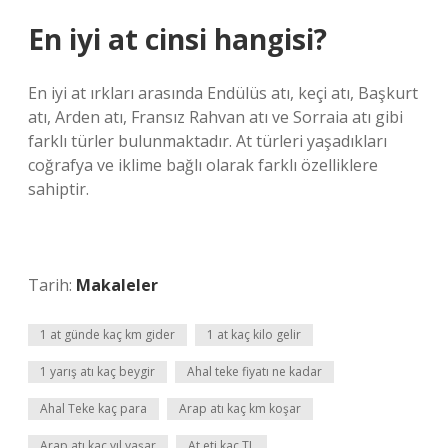
En iyi at cinsi hangisi?
En iyi at ırkları arasında Endülüs atı, keçi atı, Başkurt
atı, Arden atı, Fransız Rahvan atı ve Sorraia atı gibi
farklı türler bulunmaktadır. At türleri yaşadıkları
coğrafya ve iklime bağlı olarak farklı özelliklere
sahiptir.
Tarih:
Makaleler
1 at günde kaç km gider
1 at kaç kilo gelir
1 yarış atı kaç beygir
Ahal teke fiyatı ne kadar
Ahal Teke kaç para
Arap atı kaç km koşar
Arap atı kaç yıl yaşar
At eti kaç TL