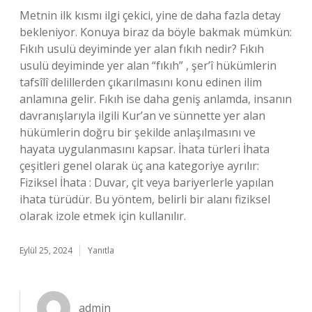
Metnin ilk kısmı ilgi çekici, yine de daha fazla detay
bekleniyor. Konuya biraz da böyle bakmak mümkün:
Fıkıh usulü deyiminde yer alan fıkıh nedir? Fıkıh
usulü deyiminde yer alan “fıkıh” , şer’î hükümlerin
tafsîlî delillerden çıkarılmasını konu edinen ilim
anlamına gelir. Fıkıh ise daha geniş anlamda, insanın
davranışlarıyla ilgili Kur’an ve sünnette yer alan
hükümlerin doğru bir şekilde anlaşılmasını ve
hayata uygulanmasını kapsar. İhata türleri İhata
çeşitleri genel olarak üç ana kategoriye ayrılır:
Fiziksel İhata : Duvar, çit veya bariyerlerle yapılan
ihata türüdür. Bu yöntem, belirli bir alanı fiziksel
olarak izole etmek için kullanılır.
Eylül 25, 2024
Yanıtla
admin