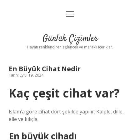
menüyü
Anasayfa
aç
Gizlilik Politikası
Günlük Çizimler
Yasal Uyarı
Hayatı renklendiren eğlenceli ve meraklı içerikler.
Hakkımızda
En Büyük Cihat Nedir
Tarih: Eylül 19, 2024
Kaç çeşit cihat var?
İslam’a göre cihat dört şekilde yapılır: Kalple, dille,
elle ve kılıçla.
En büyük cihadı