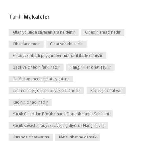
Tarih:
Makaleler
Allah yolunda savaşanlara ne denir
Cihadın amacı nedir
Cihat farz mıdır
Cihat sebebi nedir
En büyük cihadı peygamberimiz nasıl ifade etmiştir
Gaza ve cihadın farkı nedir
Hangi fiiller cihat sayılır
Hz Muhammed hiç hata yaptı mı
İslam dinine göre en büyük cihat nedir
Kaç çeşit cihat var
Kadının cihadı nedir
Küçük Cihaddan Büyük cihada Döndük Hadisi Sahih mi
Küçük savaştan büyük savaşa gidiyoruz Hangi savaş
Kuranda cihat var mı
Nefsi cihat ne demek