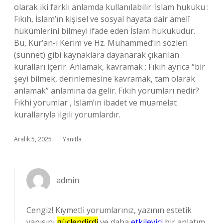
olarak iki farklı anlamda kullanılabilir: İslam hukuku :
Fıkıh, İslam’ın kişisel ve sosyal hayata dair amelî
hükümlerini bilmeyi ifade eden İslam hukukudur.
Bu, Kur’an-ı Kerim ve Hz. Muhammed’in sözleri
(sünnet) gibi kaynaklara dayanarak çıkarılan
kuralları içerir. Anlamak, kavramak : Fıkıh ayrıca “bir
şeyi bilmek, derinlemesine kavramak, tam olarak
anlamak” anlamına da gelir. Fıkıh yorumları nedir?
Fıkhi yorumlar , İslam’ın ibadet ve muamelat
kurallarıyla ilgili yorumlardır.
Aralık 5, 2025
Yanıtla
admin
Cengiz! Kıymetli yorumlarınız, yazının estetik
yapısını
güçlendirdi
ve daha
etkileyici
bir anlatım