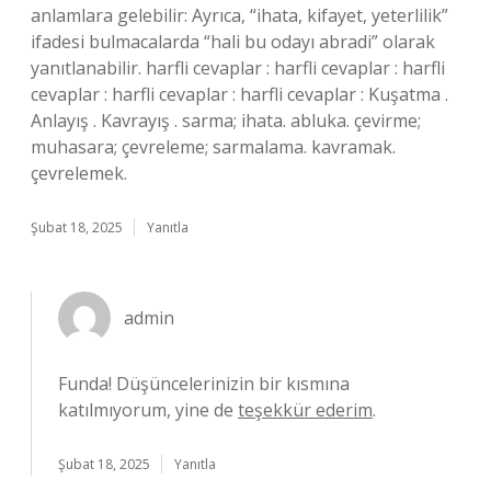
anlamlara gelebilir: Ayrıca, “ihata, kifayet, yeterlilik”
ifadesi bulmacalarda “hali bu odayı abradi” olarak
yanıtlanabilir. harfli cevaplar : harfli cevaplar : harfli
cevaplar : harfli cevaplar : harfli cevaplar : Kuşatma .
Anlayış . Kavrayış . sarma; ihata. abluka. çevirme;
muhasara; çevreleme; sarmalama. kavramak.
çevrelemek.
Şubat 18, 2025
Yanıtla
admin
Funda! Düşüncelerinizin bir kısmına
katılmıyorum, yine de
teşekkür ederim
.
Şubat 18, 2025
Yanıtla