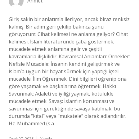
Ahmet
Giriş sakin bir anlatımla ilerliyor, ancak biraz renksiz
kalmış. Bir adım geri çekilip bakınca şunu
görüyorum: Cihat kelimesi ne anlama geliyor? Cihat
kelimesi, İslam literatüründe çaba göstermek,
mücadele etmek anlamına gelir ve çeşitli
kavramlarla ilişkilidir. Kavramsal Anlamları: Örnekler:
Nefisle Mücadele: İnsanın kendini geliştirmek ve
İslam’a uygun bir hayat sürmek için yaptığı içsel
mücadele. İlim Öğrenmek: Dini bilgileri öğrenip ona
göre yaşamak ve başkalarına öğretmek. Hakkı
Savunmak: Adaleti ve iyiliği yaymak, kötülükle
mücadele etmek. Savaş: İslam’ın korunması ve
savunması için gerektiğinde savaşa katılmak, bu
durumda “kıtal” veya “mukatele” olarak adlandırılır.
Hz. Muhammed (s.a.
Ocak 27, 2026
Yanıtla