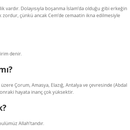
şlilik vardır. Dolayısıyla boşanma İslam’da olduğu gibi erkeğin
çok zordur, çünkü ancak Cem’de cemaatin ikna edilmesiyle
irim denir.
 mı?
ı üzere Çorum, Amasya, Elazığ, Antalya ve çevresinde (Abdal
nraki hayata inanç çok yüksektir.
k?
bulümüz Allah’tandır.