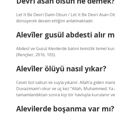
Devri asan olsun ne demek?
Let It Be Devri Daim Olsun / Let It Be Devri Asan Ol
dönüşerek devam ettiğini anlatmaktadır.
Alevîler gusül abdesti alır m
Abdest ve Gusül Alevilerde batıni temizlik temel kural
(Rençber, 2016, 105).
Alevîler ölüyü nasıl yıkar?
Ceset bol sabun ve suyla yıkanır. Allah’a giden mane
Duvazimam’ı okur ve üç kez “Allah, Muhammed, Ya Al
tamamlandıktan sonra kişi bir havluyla kurulanır ve 
Alevilerde boşanma var mı?