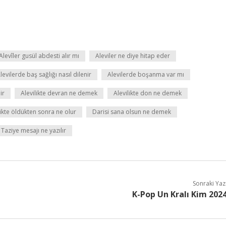
Alevîler gusül abdesti alır mı
Aleviler ne diye hitap eder
levilerde baş sağlığı nasıl dilenir
Alevilerde boşanma var mı
ir
Alevilikte devran ne demek
Alevilikte don ne demek
likte öldükten sonra ne olur
Darisi sana olsun ne demek
Taziye mesajı ne yazılır
Sonraki Yaz
K-Pop Un Kralı Kim 202