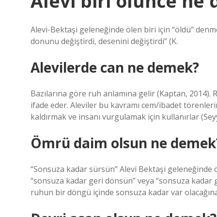
Alevi biri ölünce ne 
Alevi-Bektaşi geleneğinde ölen biri için “öldü” denm
donunu değiştirdi, desenini değiştirdi” (K.
Alevilerde can ne demek?
Bazılarına göre ruh anlamına gelir (Kaptan, 2014). R
ifade eder. Aleviler bu kavramı cem/ibadet törenler
kaldırmak ve insanı vurgulamak için kullanırlar (Sey
Ömrü daim olsun ne demek
“Sonsuza kadar sürsün” Alevi Bektaşi geleneğinde öl
“sonsuza kadar geri dönsün” veya “sonsuza kadar g
ruhun bir döngü içinde sonsuza kadar var olacağına d