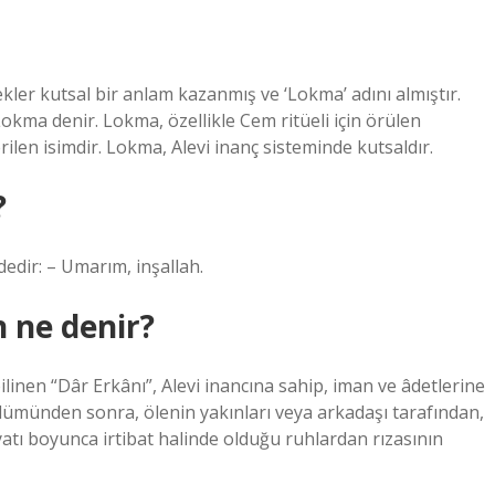
cekler kutsal bir anlam kazanmış ve ‘Lokma’ adını almıştır.
Lokma denir. Lokma, özellikle Cem ritüeli için örülen
len isimdir. Lokma, Alevi inanç sisteminde kutsaldır.
?
edir: – Umarım, inşallah.
n ne denir?
linen “Dâr Erkânı”, Alevi inancına sahip, iman ve âdetlerine
lümünden sonra, ölenin yakınları veya arkadaşı tarafından,
yatı boyunca irtibat halinde olduğu ruhlardan rızasının