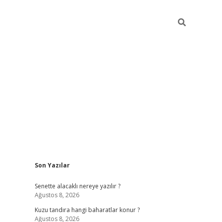
Sidebar
Son Yazılar
elexbet yeni giriş
https://partytimewishes.net/
bet
Senette alacaklı nereye yazılır ?
Ağustos 8, 2026
Kuzu tandıra hangi baharatlar konur ?
Ağustos 8, 2026