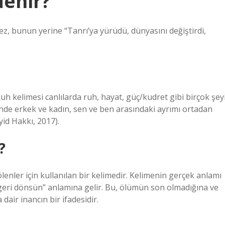
denir?
ez, bunun yerine “Tanrı’ya yürüdü, dünyasını değiştirdi,
uh kelimesi canlılarda ruh, hayat, güç/kudret gibi birçok şey
inde erkek ve kadın, sen ve ben arasındaki ayrımı ortadan
yid Hakkı, 2017).
?
enler için kullanılan bir kelimedir. Kelimenin gerçek anlamı
eri dönsün” anlamına gelir. Bu, ölümün son olmadığına ve
air inancın bir ifadesidir.