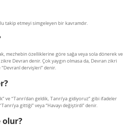
lu takip etmeyi simgeleyen bir kavramdır.
?
arak, mezhebin özelliklerine göre sağa veya sola dönerek ve
rı zikre Devran denir. Çok yaygın olmasa da, Devran zikri
 “Devranî dervişleri” denir.
er?
ak” ve “Tanrı’dan geldik, Tanrı’ya gidiyoruz” gibi ifadeler
“Tanrı’ya gittiği” veya “Havayı değiştirdi” denir.
 olur?