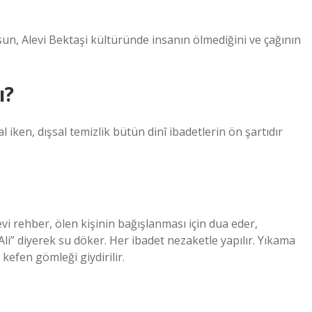
sun, Alevi Bektaşi kültüründe insanın ölmediğini ve çağının
ı?
 iken, dışsal temizlik bütün dinî ibadetlerin ön şartıdır
vi rehber, ölen kişinin bağışlanması için dua eder,
i” diyerek su döker. Her ibadet nezaketle yapılır. Yıkama
kefen gömleği giydirilir.