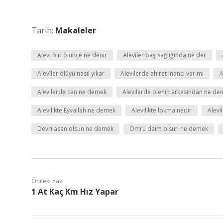
Tarih:
Makaleler
Alevi biri ölünce ne denir
Aleviler baş sağlığında ne der
Alevîler ölüyü nasıl yıkar
Alevilerde ahiret inancı var mı
A
Alevilerde can ne demek
Alevilerde ölenin arkasından ne den
Alevilikte Eyvallah ne demek
Alevilikte lokma nedir
Alevi
Devri asan olsun ne demek
Ömrü daim olsun ne demek
Önceki Yazı
1 At Kaç Km Hız Yapar