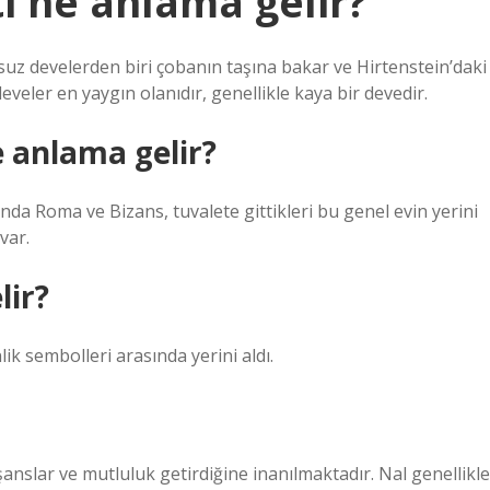
i ne anlama gelir?
lsuz develerden biri çobanın taşına bakar ve Hirtenstein’daki
eler en yaygın olanıdır, genellikle kaya bir devedir.
e anlama gelir?
nda Roma ve Bizans, tuvalete gittikleri bu genel evin yerini
var.
lir?
k sembolleri arasında yerini aldı.
 şanslar ve mutluluk getirdiğine inanılmaktadır. Nal genellikle