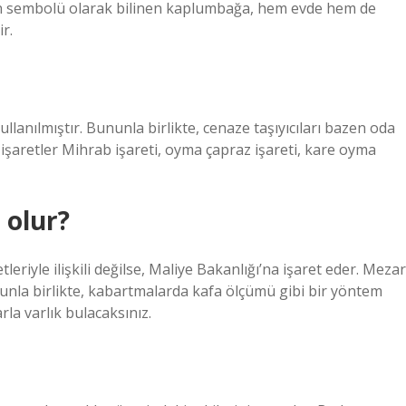
nın sembolü olarak bilinen kaplumbağa, hem evde hem de
r.
llanılmıştır. Bununla birlikte, cenaze taşıyıcıları bazen oda
işaretler Mihrab işareti, oyma çapraz işareti, kare oyma
 olur?
eriyle ilişkili değilse, Maliye Bakanlığı’na işaret eder. Mezar
nla birlikte, kabartmalarda kafa ölçümü gibi bir yöntem
la varlık bulacaksınız.