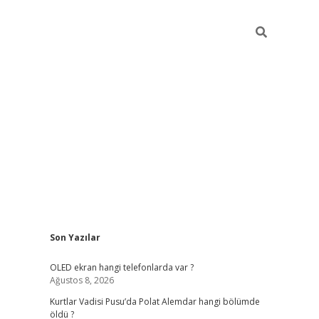
Sidebar
Son Yazılar
elexbet yeni giriş
https://partytimewishes.net/
betex
OLED ekran hangi telefonlarda var ?
Ağustos 8, 2026
Kurtlar Vadisi Pusu’da Polat Alemdar hangi bölümde
öldü ?