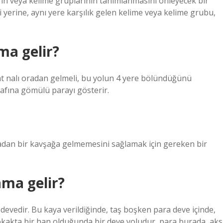
rin veya kelime gruplarının tanımlanmasını önleyecek bir
 yerine, aynı yere karşılık gelen kelime veya kelime grubu,
ma gelir?
, at nalı oradan gelmeli, bu yolun 4 yere bölündüğünü
trafına gömülü parayı gösterir.
lmadan bir kavşağa gelmemesini sağlamak için gereken bir
ama gelir?
 devedir. Bu kaya verildiğinde, taş boşken para deve içinde,
okakta bir han olduğunda bir deve yoludur, para burada, aks