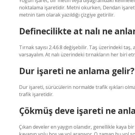
Yoğun işaret, bir metin veya diyagramdaki kelimele
noktalama işaretidir. Metni okurken, Dendan işareti
metnin tam olarak yazıldığı çizgiye getirilir.
Definecilikte at nalı ne anla
Tırnak sayısı 2.4.6.8 değişebilir. Taş üzerindeki taş
varsayalım. At nalı üzerindeki tırnakların her biri e
Dur işareti ne anlama gelir?
Dur işareti, sürücülerin normalde trafik ışıkları o
trafik işaretidir.
Çökmüş deve işareti ne anl
Çıkan develer en yaygın olanıdır, genellikle kaya bir
kayanın yolu boş ve yol aranıyor. O zaman bu yol s