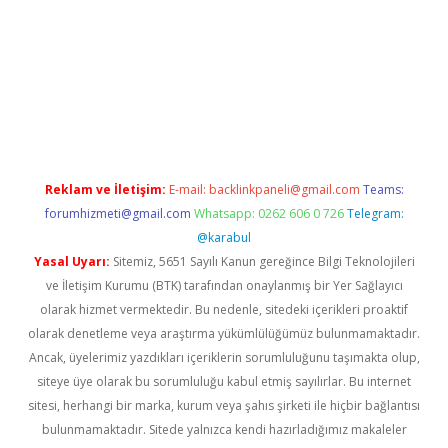
 güncel adres
tulipbet giriş
tulipbet güncel giriş
bahis siteleri
Reklam ve İletişim:
E-mail:
backlinkpaneli@gmail.com
Teams:
forumhizmeti@gmail.com
Whatsapp: 0262 606 0 726
Telegram:
@karabul
Yasal Uyarı:
Sitemiz, 5651 Sayılı Kanun gereğince Bilgi Teknolojileri
ve İletişim Kurumu (BTK) tarafından onaylanmış bir Yer Sağlayıcı
olarak hizmet vermektedir. Bu nedenle, sitedeki içerikleri proaktif
olarak denetleme veya araştırma yükümlülüğümüz bulunmamaktadır.
Ancak, üyelerimiz yazdıkları içeriklerin sorumluluğunu taşımakta olup,
siteye üye olarak bu sorumluluğu kabul etmiş sayılırlar. Bu internet
sitesi, herhangi bir marka, kurum veya şahıs şirketi ile hiçbir bağlantısı
bulunmamaktadır. Sitede yalnızca kendi hazırladığımız makaleler