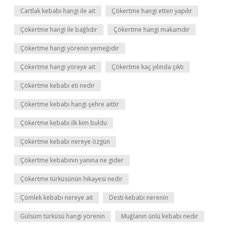
Cartlak kebabı hangi ile ait
Çökertme hangi etten yapılır
Çökertme hangi ile bağlıdır
Çökertme hangi makamdır
Çökertme hangi yörenin yemeğidir
Çökertme hangi yöreye ait
Çökertme kaç yılında çıktı
Çökertme kebabı eti nedir
Çökertme kebabı hangi şehre aittir
Çökertme kebabı ilk kim buldu
Çökertme kebabı nereye özgün
Çökertme kebabının yanına ne gider
Çökertme türküsünün hikayesi nedir
Çömlek kebabı nereye ait
Desti kebabi nerenin
Gülsüm türküsü hangi yörenin
Muğlanın ünlü kebabı nedir