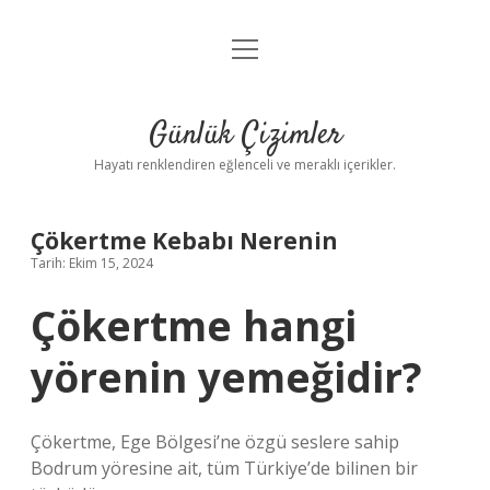
menüyü
Anasayfa
aç
Gizlilik Politikası
Günlük Çizimler
Yasal Uyarı
Hayatı renklendiren eğlenceli ve meraklı içerikler.
Hakkımızda
Çökertme Kebabı Nerenin
Tarih: Ekim 15, 2024
Çökertme hangi
yörenin yemeğidir?
Çökertme, Ege Bölgesi’ne özgü seslere sahip
Bodrum yöresine ait, tüm Türkiye’de bilinen bir