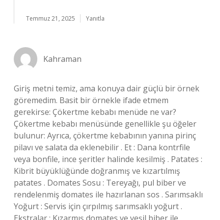
Temmuz 21, 2025
Yanıtla
Kahraman
Giriş metni temiz, ama konuya dair güçlü bir örnek
göremedim. Basit bir örnekle ifade etmem
gerekirse: Çökertme kebabı menüde ne var?
Çökertme kebabı menüsünde genellikle şu öğeler
bulunur: Ayrıca, çökertme kebabının yanına pirinç
pilavı ve salata da eklenebilir . Et : Dana kontrfile
veya bonfile, ince şeritler halinde kesilmiş . Patates :
Kibrit büyüklüğünde doğranmış ve kızartılmış
patates . Domates Sosu : Tereyağı, pul biber ve
rendelenmiş domates ile hazırlanan sos . Sarımsaklı
Yoğurt : Servis için çırpılmış sarımsaklı yoğurt .
Ekstralar : Kızarmış domates ve yeşil biber ile