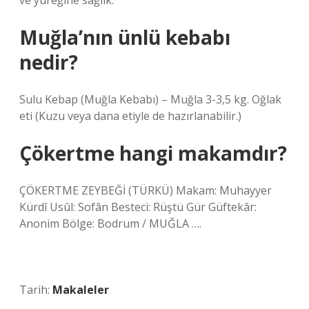
ve yüreğine sağlık.
Muğla’nın ünlü kebabı
nedir?
Sulu Kebap (Muğla Kebabı) – Muğla 3-3,5 kg. Oğlak
eti (Kuzu veya dana etiyle de hazırlanabilir.)
Çökertme hangi makamdır?
ÇÖKERTME ZEYBEĞİ (TÜRKÜ) Makam: Muhayyer
Kürdî Usûl: Sofân Besteci: Rüştü Gür Güftekâr:
Anonim Bölge: Bodrum / MUĞLA ….
Tarih:
Makaleler