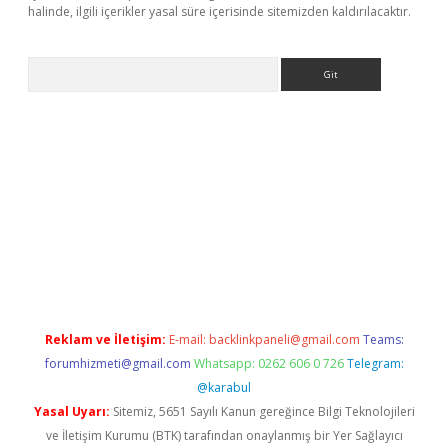
halinde, ilgili içerikler yasal süre içerisinde sitemizden kaldırılacaktır.
Arama
net/
betexper güncel adres
tulipbet giriş
tulipbet güncel giriş
Reklam ve İletişim:
E-mail:
backlinkpaneli@gmail.com
Teams:
forumhizmeti@gmail.com
Whatsapp: 0262 606 0 726
Telegram:
@karabul
Yasal Uyarı:
Sitemiz, 5651 Sayılı Kanun gereğince Bilgi Teknolojileri
ve İletişim Kurumu (BTK) tarafından onaylanmış bir Yer Sağlayıcı