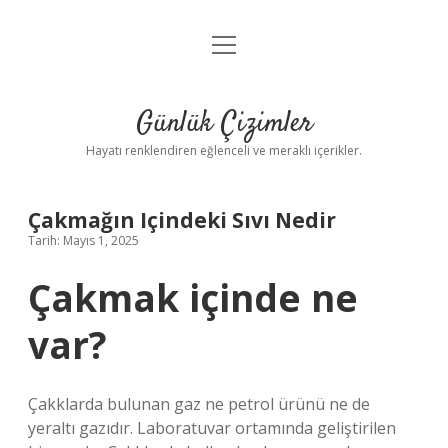
menüyü
Anasayfa
aç
Gizlilik Politikası
Günlük Çizimler
Yasal Uyarı
Hayatı renklendiren eğlenceli ve meraklı içerikler.
Hakkımızda
Çakmağın Içindeki Sıvı Nedir
Tarih: Mayıs 1, 2025
Çakmak içinde ne
var?
Çakklarda bulunan gaz ne petrol ürünü ne de
yeraltı gazıdır. Laboratuvar ortamında geliştirilen