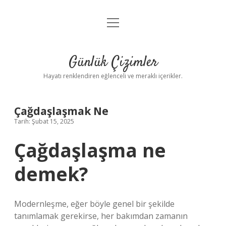
menüyü
Anasayfa
aç
Gizlilik Politikası
Günlük Çizimler
Yasal Uyarı
Hayatı renklendiren eğlenceli ve meraklı içerikler.
Hakkımızda
Çağdaşlaşmak Ne
Tarih: Şubat 15, 2025
Çağdaşlaşma ne
demek?
Modernleşme, eğer böyle genel bir şekilde
tanımlamak gerekirse, her bakımdan zamanın