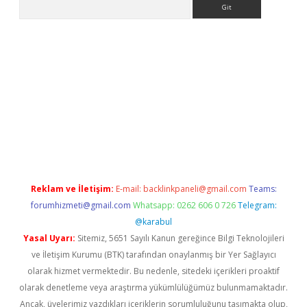
Arama
t/
betexper güncel adres
tulipbet giriş
tulipbet güncel giriş
bah
Reklam ve İletişim:
E-mail:
backlinkpaneli@gmail.com
Teams:
forumhizmeti@gmail.com
Whatsapp: 0262 606 0 726
Telegram:
@karabul
Yasal Uyarı:
Sitemiz, 5651 Sayılı Kanun gereğince Bilgi Teknolojileri
ve İletişim Kurumu (BTK) tarafından onaylanmış bir Yer Sağlayıcı
olarak hizmet vermektedir. Bu nedenle, sitedeki içerikleri proaktif
olarak denetleme veya araştırma yükümlülüğümüz bulunmamaktadır.
Ancak, üyelerimiz yazdıkları içeriklerin sorumluluğunu taşımakta olup,