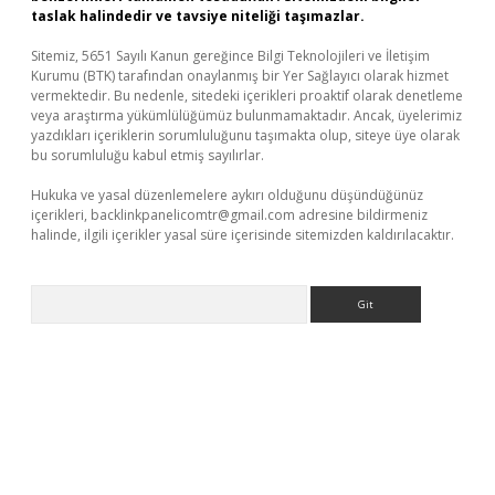
taslak halindedir ve tavsiye niteliği taşımazlar.
Sitemiz, 5651 Sayılı Kanun gereğince Bilgi Teknolojileri ve İletişim
Kurumu (BTK) tarafından onaylanmış bir Yer Sağlayıcı olarak hizmet
vermektedir. Bu nedenle, sitedeki içerikleri proaktif olarak denetleme
veya araştırma yükümlülüğümüz bulunmamaktadır. Ancak, üyelerimiz
yazdıkları içeriklerin sorumluluğunu taşımakta olup, siteye üye olarak
bu sorumluluğu kabul etmiş sayılırlar.
Hukuka ve yasal düzenlemelere aykırı olduğunu düşündüğünüz
içerikleri,
backlinkpanelicomtr@gmail.com
adresine bildirmeniz
halinde, ilgili içerikler yasal süre içerisinde sitemizden kaldırılacaktır.
Arama
et/
betexper güncel adres
tulipbet giriş
tulipbet güncel giriş
ba