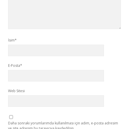
İsim*
E-Posta*
Web Sitesi
Daha sonraki yorumlarımda kullanılması için adım, e-posta adresim
ve site adresim bu tarayıcıya kaydedilsin.