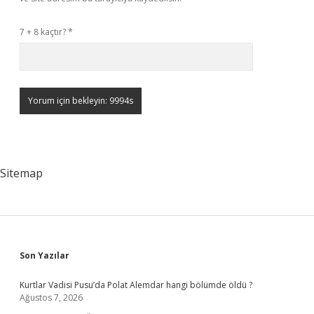
7 + 8 kaçtır?
*
Sitemap
Sidebar
Son Yazılar
Kurtlar Vadisi Pusu’da Polat Alemdar hangi bölümde öldü ?
Ağustos 7, 2026