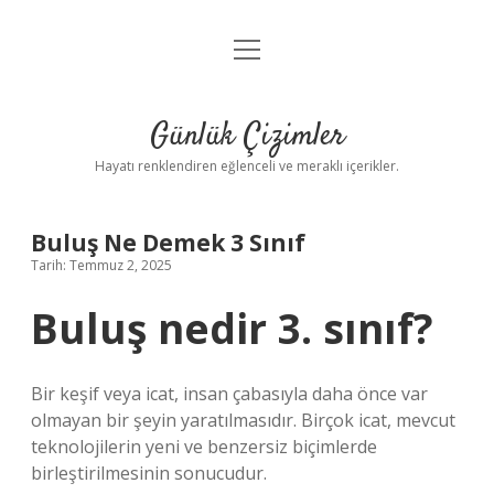
menüyü
Anasayfa
aç
Gizlilik Politikası
Günlük Çizimler
Yasal Uyarı
Hayatı renklendiren eğlenceli ve meraklı içerikler.
Hakkımızda
Buluş Ne Demek 3 Sınıf
Tarih: Temmuz 2, 2025
Buluş nedir 3. sınıf?
Bir keşif veya icat, insan çabasıyla daha önce var
olmayan bir şeyin yaratılmasıdır. Birçok icat, mevcut
teknolojilerin yeni ve benzersiz biçimlerde
birleştirilmesinin sonucudur.