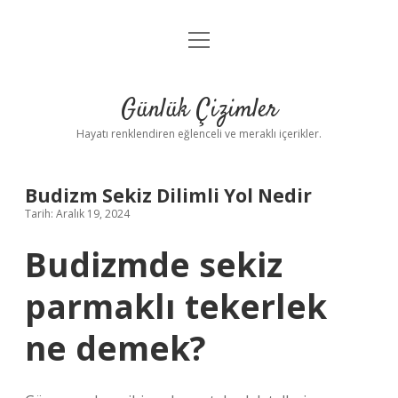
menüyü
Anasayfa
aç
Gizlilik Politikası
Günlük Çizimler
Yasal Uyarı
Hayatı renklendiren eğlenceli ve meraklı içerikler.
Hakkımızda
Budizm Sekiz Dilimli Yol Nedir
Tarih: Aralık 19, 2024
Budizmde sekiz
parmaklı tekerlek
ne demek?