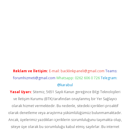
/
betexper güncel adres
tulipbet giriş
tulipbet güncel giriş
bahi
Reklam ve İletişim:
E-mail:
backlinkpaneli@gmail.com
Teams:
forumhizmeti@gmail.com
Whatsapp: 0262 606 0 726
Telegram:
@karabul
Yasal Uyarı:
Sitemiz, 5651 Sayılı Kanun gereğince Bilgi Teknolojileri
ve İletişim Kurumu (BTK) tarafından onaylanmış bir Yer Sağlayıcı
olarak hizmet vermektedir. Bu nedenle, sitedeki içerikleri proaktif
olarak denetleme veya araştırma yükümlülüğümüz bulunmamaktadır.
Ancak, üyelerimiz yazdıkları içeriklerin sorumluluğunu taşımakta olup,
siteye üye olarak bu sorumluluğu kabul etmiş sayılırlar. Bu internet