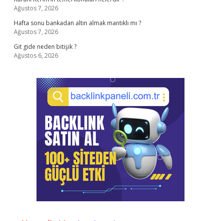
Ağustos 7, 2026
Hafta sonu bankadan altın almak mantıklı mı ?
Ağustos 7, 2026
Git gide neden bitişik ?
Ağustos 6, 2026