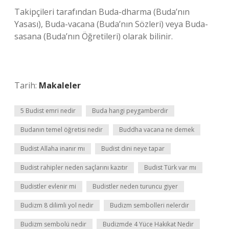
Takipçileri tarafından Buda-dharma (Buda’nın
Yasası), Buda-vacana (Buda’nın Sözleri) veya Buda-
sasana (Buda’nın Öğretileri) olarak bilinir.
Tarih:
Makaleler
5 Budist emri nedir
Buda hangi peygamberdir
Budanın temel öğretisi nedir
Buddha vacana ne demek
Budist Allaha inanır mı
Budist dini neye tapar
Budist rahipler neden saçlarını kazıtır
Budist Türk var mı
Budistler evlenir mi
Budistler neden turuncu giyer
Budizm 8 dilimli yol nedir
Budizm sembolleri nelerdir
Budizm sembolü nedir
Budizmde 4 Yüce Hakikat Nedir