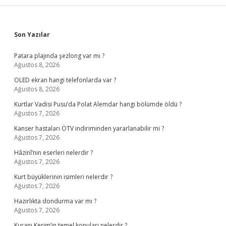
Sidebar
Son Yazılar
Patara plajında şezlong var mı ?
Ağustos 8, 2026
OLED ekran hangi telefonlarda var ?
Ağustos 8, 2026
Kurtlar Vadisi Pusu’da Polat Alemdar hangi bölümde öldü ?
Ağustos 7, 2026
Kanser hastaları ÖTV indiriminden yararlanabilir mi ?
Ağustos 7, 2026
Hâzinî’nin eserleri nelerdir ?
Ağustos 7, 2026
Kurt büyüklerinin isimleri nelerdir ?
Ağustos 7, 2026
Hazırlıkta dondurma var mı ?
Ağustos 7, 2026
Kuranı Kerim’in temel konuları nelerdir ?