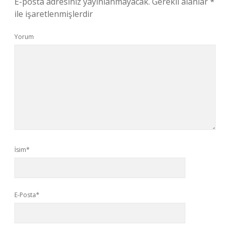
E-posta adresiniz yayınlanmayacak.
Gerekli alanlar
*
ile işaretlenmişlerdir
Yorum
İsim*
E-Posta*