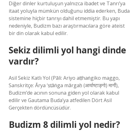
Diğer dinler kurtuluşun yalnızca ibadet ve Tanrı’ya
itaat yoluyla mümkün olduğunu iddia ederken, Buda
sistemine hiçbir tanrıyı dahil etmemiştir. Bu yapı
nedeniyle, Budizm bazı araştırmacılara göre ateist
bir din olarak kabul edilir.
Sekiz dilimli yol hangi dinde
vardır?
Asil Sekiz Katlı Yol (Pāli: Ariyo aṭṭhaṅgiko maggo,
Sanskritçe: Ārya ‘ṣṭāṅga mārgaḥ (आर्याष्टाङ्गो) मार्गो),
Budizm’de acının sonuna giden yol olarak kabul
edilir ve Gautama Buda’ya atfedilen Dört Asil
Gerçekten dördüncüsüdür.
Budizm 8 dilimli yol nedir?