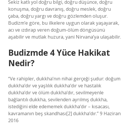
Sekiz katlı yol doğru bilgi, doğru düşünce, doğru
konuşma, doğru davranış, doğru meslek, doğru
çaba, doğru yargı ve doğru gözlemden oluşur.
Budizm’e göre, bu ilkelere uygun olarak yaşayarak,
acı ve ızdırap veren doğum-ölüm döngüsünü
aşabilir ve mutlak huzura, yani Nirvana’ya ulaşabilir.
Budizmde 4 Yüce Hakikat
Nedir?
“Ve rahipler, dukkha’nın nihai gerçeği şudur: doğum
dukkha’dır ve yaşlılık dukkha’dır ve hastalık
dukkha’dır ve ölüm dukkha’dır, sevilmeyenle
bağlantılı dukkha, sevilenden ayrılmış dukkha,
istediğini elde edememek dukkha’dır – kısacası,
kavramanın beş skandhası[2] dukkha’dır.” 9 Haziran
2016