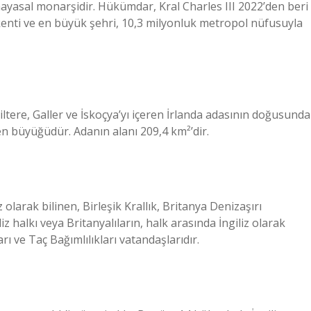
nayasal monarşidir. Hükümdar, Kral Charles III 2022’den beri
şkenti ve en büyük şehri, 10,3 milyonluk metropol nüfusuyla
giltere, Galler ve İskoçya’yı içeren İrlanda adasının doğusunda
 en büyüğüdür. Adanın alanı 209,4 km²’dir.
z olarak bilinen, Birleşik Krallık, Britanya Denizaşırı
iz halkı veya Britanyalıların, halk arasında İngiliz olarak
rı ve Taç Bağımlılıkları vatandaşlarıdır.