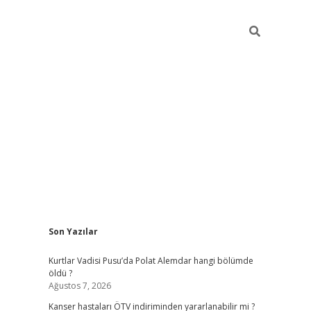
Sidebar
Son Yazılar
elexbet yeni giriş
https://partytimewishes.net/
bet
Kurtlar Vadisi Pusu’da Polat Alemdar hangi bölümde
öldü ?
Ağustos 7, 2026
Kanser hastaları ÖTV indiriminden yararlanabilir mi ?