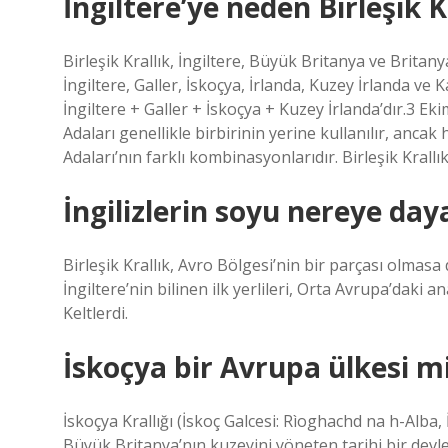
İngiltere’ye neden Birleşik K
Birleşik Krallık, İngiltere, Büyük Britanya ve Britany
İngiltere, Galler, İskoçya, İrlanda, Kuzey İrlanda ve K
İngiltere + Galler + İskoçya + Kuzey İrlanda’dır.3 Ek
Adaları genellikle birbirinin yerine kullanılır, ancak 
Adaları’nın farklı kombinasyonlarıdır. Birleşik Krallık
İngilizlerin soyu nereye day
Birleşik Krallık, Avro Bölgesi’nin bir parçası olmasa
İngiltere’nin bilinen ilk yerlileri, Orta Avrupa’daki
Keltlerdi.
İskoçya bir Avrupa ülkesi m
İskoçya Krallığı (İskoç Galcesi: Rìoghachd na h-Alba, 
Büyük Britanya’nın kuzeyini yöneten tarihi bir devlet