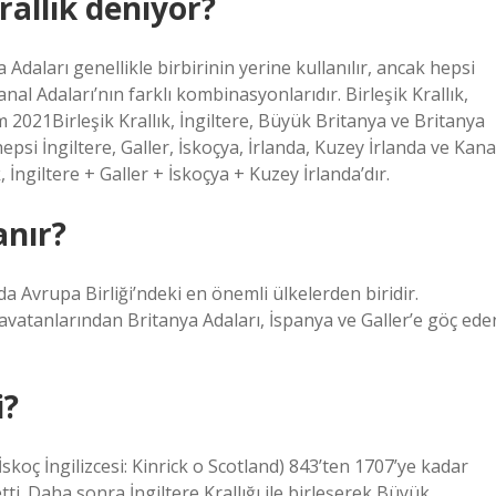
rallık deniyor?
a Adaları genellikle birbirinin yerine kullanılır, ancak hepsi
anal Adaları’nın farklı kombinasyonlarıdır. Birleşik Krallık,
im 2021Birleşik Krallık, İngiltere, Büyük Britanya ve Britanya
hepsi İngiltere, Galler, İskoçya, İrlanda, Kuzey İrlanda ve Kana
, İngiltere + Galler + İskoçya + Kuzey İrlanda’dır.
anır?
 da Avrupa Birliği’ndeki en önemli ülkelerden biridir.
 anavatanlarından Britanya Adaları, İspanya ve Galler’e göç ede
i?
İskoç İngilizcesi: Kinrick o Scotland) 843’ten 1707’ye kadar
ti. Daha sonra İngiltere Krallığı ile birleşerek Büyük