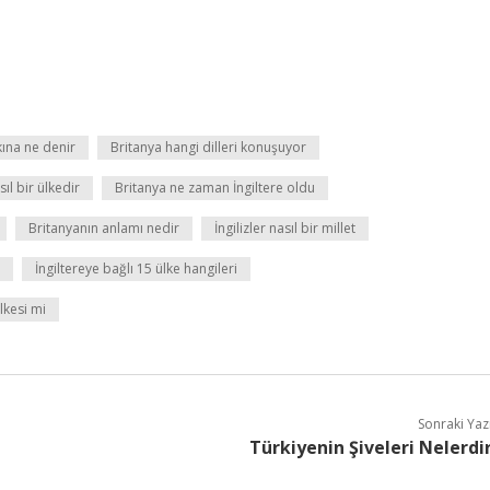
kına ne denir
Britanya hangi dilleri konuşuyor
ıl bir ülkedir
Britanya ne zaman İngiltere oldu
Britanyanın anlamı nedir
İngilizler nasıl bir millet
İngiltereye bağlı 15 ülke hangileri
lkesi mi
Sonraki Yaz
Türkiyenin Şiveleri Nelerdi