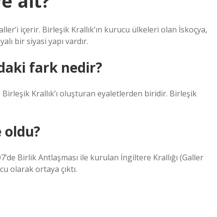
e ait?
ler’i içerir. Birleşik Krallık’ın kurucu ülkeleri olan İskoçya,
lı bir siyasi yapı vardır.
daki fark nedir?
irleşik Krallık’ı oluşturan eyaletlerden biridir. Birleşik
 oldu?
’de Birlik Antlaşması ile kurulan İngiltere Krallığı (Galler
ucu olarak ortaya çıktı.