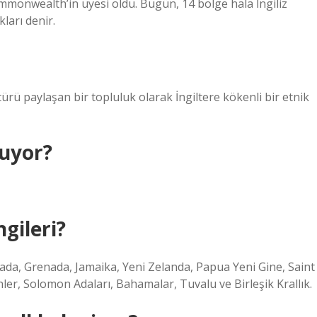
ommonwealth’in üyesi oldu. Bugün, 14 bölge hala İngiliz
ları denir.
ltürü paylaşan bir topluluk olarak İngiltere kökenli bir etnik
şuyor?
ngileri?
ada, Grenada, Jamaika, Yeni Zelanda, Papua Yeni Gine, Saint
nler, Solomon Adaları, Bahamalar, Tuvalu ve Birleşik Krallık.