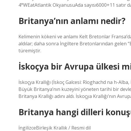
4°WEatAtlantik OkyanusuAda sayısı6000+11 satır d
Britanya’nın anlamı nedir?
Kelimenin kökeni ve anlamı Kelt Bretonlar Fransa’dan 
aldılar; daha sonra İngiltere Bretonlarından gelen “B
türemiştir.
İskoçya bir Avrupa ülkesi m
İskoçya Krallığı (İskoç Galcesi: Rìoghachd na h-Alba, 
Büyük Britanya’nın kuzeyini yöneten tarihi bir devlet
Britanya Krallığı adını aldı. İskoçya Krallığı’nın Avr
Britanya hangi dilleri konu
İngilizceBirleşik Krallık / Resmi dil