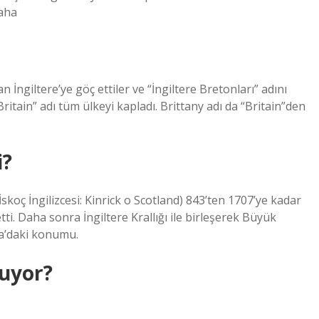
aha
İngiltere’ye göç ettiler ve “İngiltere Bretonları” adını
ritain” adı tüm ülkeyi kapladı. Brittany adı da “Britain”den
i?
İskoç İngilizcesi: Kinrick o Scotland) 843’ten 1707’ye kadar
ti. Daha sonra İngiltere Krallığı ile birleşerek Büyük
upa’daki konumu.
şuyor?