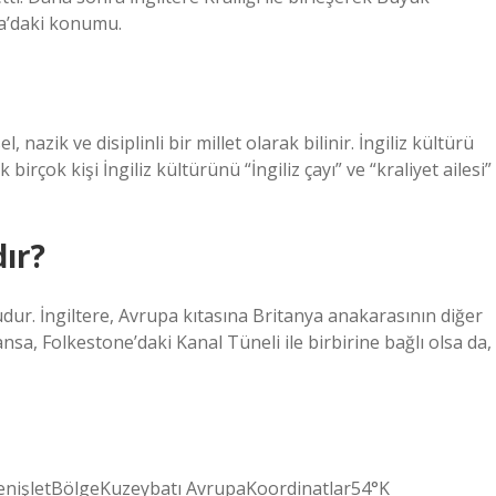
upa’daki konumu.
, nazik ve disiplinli bir millet olarak bilinir. İngiliz kültürü
irçok kişi İngiliz kültürünü “İngiliz çayı” ve “kraliyet ailesi”
dır?
udur. İngiltere, Avrupa kıtasına Britanya anakarasının diğer
nsa, Folkestone’daki Kanal Tüneli ile birbirine bağlı olsa da,
ı genişletBölgeKuzeybatı AvrupaKoordinatlar54°K