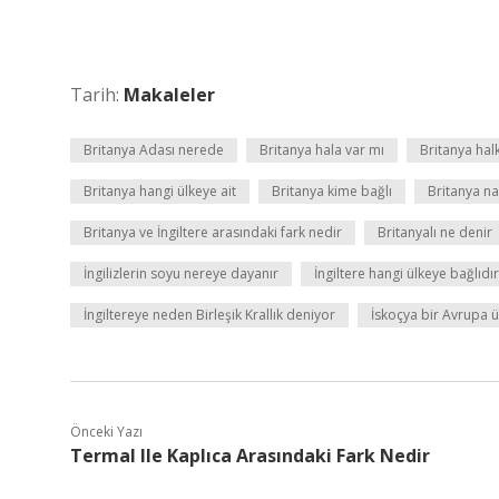
Tarih:
Makaleler
Britanya Adası nerede
Britanya hala var mı
Britanya hal
Britanya hangi ülkeye ait
Britanya kime bağlı
Britanya nas
Britanya ve İngiltere arasındaki fark nedir
Britanyalı ne denir
İngilizlerin soyu nereye dayanır
İngiltere hangi ülkeye bağlıdır
İngiltereye neden Birleşik Krallık deniyor
İskoçya bir Avrupa ü
Önceki Yazı
Termal Ile Kaplıca Arasındaki Fark Nedir